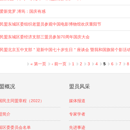
爱新觉罗.溥筠：国庆有感
民盟东城区委组织老盟员参观中国电影博物馆欢庆重阳节
民盟东城区委经济支部三盟员参加70周年国庆大会
民盟北京五中支部＂迎新中国七十岁生日＂座谈会 暨我和国旗留个影活
页面
« 第一页
‹ 前一页
1
2
3
4
5
6
7
8
盟概况
盟员风采
国民主同盟章程（2022）
媒体报道
盟简介
专家学者
届区委委员会名单
先进事迹