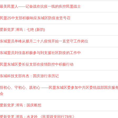
最美民盟人——记奋战在抗疫一线的疾控民盟战士
民盟25中支部积极响应东城区防疫攻坚号召
爱新觉罗.溥筠：七绝 (新韵)
东城盟员单峰从腊月二十八疫情开始一直坚守工作岗位
东城盟员刘佳嘉积极参与到支援社区防疫的工作中
民盟东城区委长征支部在疫情防控中积极行动
东城科技支部肖杰：国庆游行亲历记
悟初心、守初心、践初心 ——民盟东城区委参加中共区委统战部国庆服
会
爱新觉罗.溥筠：国庆断想
爱新觉罗.溥筠：水龙吟 《民盟跟党同行78年》