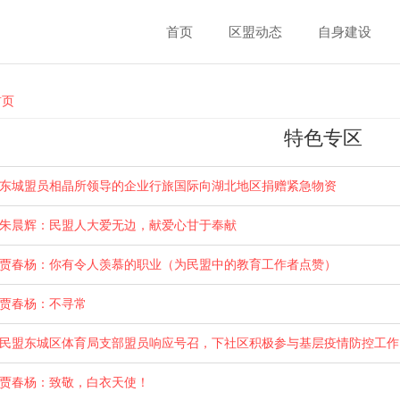
首页
区盟动态
自身建设
ou are here
首页
特色专区
东城盟员相晶所领导的企业行旅国际向湖北地区捐赠紧急物资
朱晨辉：民盟人大爱无边，献爱心甘于奉献
贾春杨：你有令人羡慕的职业（为民盟中的教育工作者点赞）
贾春杨：不寻常
民盟东城区体育局支部盟员响应号召，下社区积极参与基层疫情防控工作
贾春杨：致敬，白衣天使！