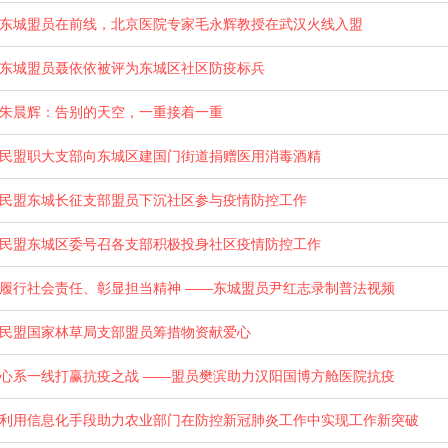
东城盟员在前线，北京医院专家毛永辉教授在武汉火线入盟
东城盟员聂依依被评为东城区社区防疫标兵
朱晨辉：告别的天空，一重接着一重
民盟职大支部向东城区建国门街道捐赠医用消毒酒精
民盟东城长征支部盟员下沉社区参与疫情防控工作
民盟东城区委号召各支部积极投身社区疫情防控工作
履行社会责任、彰显担当精神 ——东城盟员尹红志录制普法视频
民盟国家林草局支部盟员筹措物资献爱心
心系一线打赢抗疫之战 ——盟员樊滨助力汉阳国博方舱医院抗疫
利用信息化手段助力农业部门在防控新冠肺炎工作中实现工作新突破