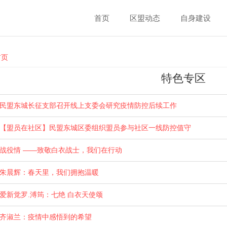
首页
区盟动态
自身建设
ou are here
首页
特色专区
民盟东城长征支部召开线上支委会研究疫情防控后续工作
【盟员在社区】民盟东城区委组织盟员参与社区一线防控值守
战役情 ——致敬白衣战士，我们在行动
朱晨辉：春天里，我们拥抱温暖
爱新觉罗.溥筠：七绝 白衣天使颂
齐淑兰：疫情中感悟到的希望