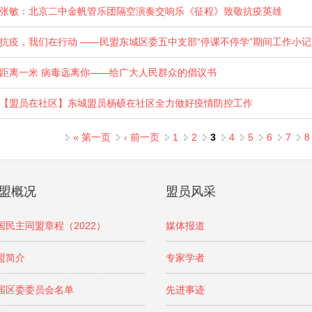
张敏：北京二中金帆管乐团隔空演奏交响乐《征程》致敬抗疫英雄
抗疫，我们在行动 ——民盟东城区委五中支部“停课不停学”期间工作小记
距离一米 病毒远离你——给广大人民群众的倡议书
【盟员在社区】东城盟员杨硕在社区全力做好疫情防控工作
页面
« 第一页
‹ 前一页
1
2
3
4
5
6
7
8
盟概况
盟员风采
国民主同盟章程（2022）
媒体报道
盟简介
专家学者
届区委委员会名单
先进事迹