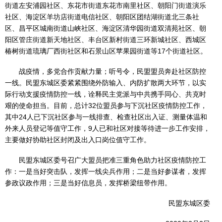
街道左安浦园社区、东花市街道东花市南里社区、朝阳门街道演乐
社区、海淀区羊坊店街道电信社区、朝阳区团结湖街道北三条社
区、昌平区城南街道山峡社区、海淀区清华园街道双清苑社区、朝
阳区管庄街道新天地社区、丰台区新村街道三环新城社区、西城区
椿树街道琉璃厂西街社区和石景山区苹果园街道等17个街道社区。
战疫情，多党合作贡献力量；听号令，民盟盟员奔赴社区防控
一线。民盟东城区委紧紧围绕外防输入、内防扩散两大环节，以实
际行动支援疫情防控一线，诠释民主党派与中共携手同心、共克时
艰的使命担当。目前，总计32位盟员参与下沉社区疫情防控工作，
其中24人已下沉社区参与一线排查、检查社区出入证、测量体温和
外来人员登记等值守工作，9人已和社区对接等待进一步工作安排，
主要做好协助社区封闭及出入口岗位值守工作。
民盟东城区委号召广大盟员把准三重角色助力社区疫情防控工
作：一是当好突击队，发挥一线尖兵作用；二是当好参谋者，发挥
参政议政作用；三是当好信息员，发挥桥梁纽带作用。
民盟东城区委