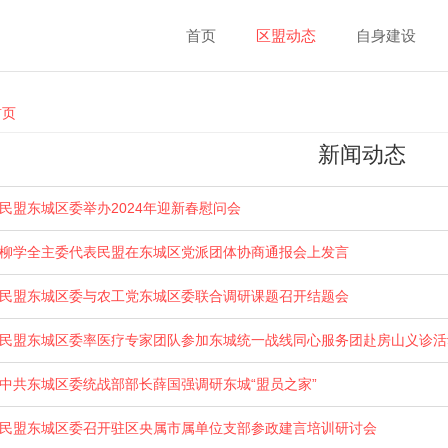
首页
区盟动态
自身建设
ou are here
首页
新闻动态
民盟东城区委举办2024年迎新春慰问会
柳学全主委代表民盟在东城区党派团体协商通报会上发言
民盟东城区委与农工党东城区委联合调研课题召开结题会
民盟东城区委率医疗专家团队参加东城统一战线同心服务团赴房山义诊活
中共东城区委统战部部长薛国强调研东城“盟员之家”
民盟东城区委召开驻区央属市属单位支部参政建言培训研讨会