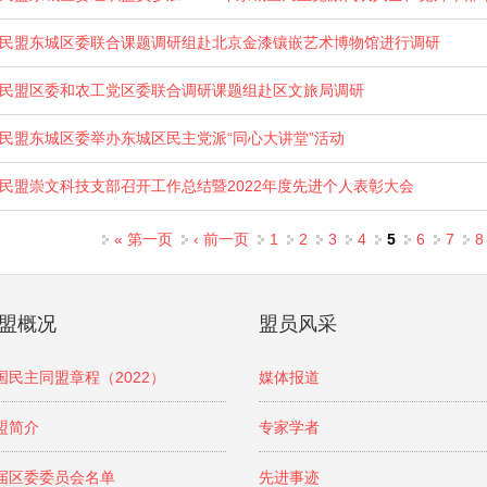
民盟东城区委联合课题调研组赴北京金漆镶嵌艺术博物馆进行调研
民盟区委和农工党区委联合调研课题组赴区文旅局调研
民盟东城区委举办东城区民主党派“同心大讲堂”活动
民盟崇文科技支部召开工作总结暨2022年度先进个人表彰大会
页面
« 第一页
‹ 前一页
1
2
3
4
5
6
7
8
盟概况
盟员风采
国民主同盟章程（2022）
媒体报道
盟简介
专家学者
届区委委员会名单
先进事迹