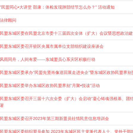
"民盟同心•大讲堂 邵康：体检发现肺部结节怎么办？" 活动通知
法律顾问
民盟东城区委在民盟北京市委十三届四次全体（扩大）会议暨思想政治建
民盟东城区委召开驻区央属市属单位支部组织建设座谈会
风雨同舟，人间有爱——东城盟员心系灾区积极行动
民盟东城区委承办“民盟先贤肖像巡回展走进央企”暨东城区政协民盟界别
民盟东城区委举办东城区政协民盟界别“月聚•悦读”活动
民盟东城区委召开三届十六次全委（扩大）会启动“凝心铸魂强根基、团
署
民盟东城区委召开2023年第三期新盟员社情民意信息培训会
民盟东城区委组织盟员参加 2023年东城区民主党派代表人士、党外干部