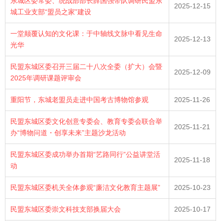
东城区委常委、统战部部长薛国强带队调研民盟东
2025-12-15
城工业支部“盟员之家”建设
一堂颠覆认知的文化课：于中轴线文脉中看见生命
2025-12-13
光华
民盟东城区委召开三届二十八次全委（扩大）会暨
2025-12-09
2025年调研课题评审会
重阳节，东城老盟员走进中国考古博物馆参观
2025-11-26
民盟东城区委文化创意专委会、教育专委会联合举
2025-11-21
办“博物问道・创享未来”主题沙龙活动
民盟东城区委成功举办首期“艺路同行”公益讲堂活
2025-11-18
动
民盟东城区委机关全体参观“廉洁文化教育主题展”
2025-10-23
民盟东城区委崇文科技支部换届大会
2025-10-17