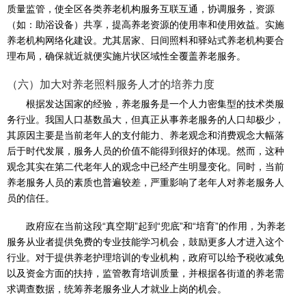
质量监管，使全区各类养老机构服务互联互通，协调服务，资源
（如：助浴设备）共享，提高养老资源的使用率和使用效益。实施
养老机构网络化建设。尤其居家、日间照料和驿站式养老机构要合
理布局，确保就近就便实施片状区域性全覆盖养老服务。
（六）加大对养老照料服务人才的培养力度
​根据发达国家的经验，养老服务是一个人力密集型的技术类服
务行业。我国人口基数虽大，但真正从事养老服务的人口却极少，
其原因主要是当前老年人的支付能力、养老观念和消费观念大幅落
后于时代发展，服务人员的价值不能得到很好的体现。然而，这种
观念其实在第二代老年人的观念中已经产生明显变化。同时，当前
养老服务人员的素质也普遍较差，严重影响了老年人对养老服务人
员的信任。
政府应在当前这段“真空期”起到“兜底”和“培育”的作用，为养老
服务从业者提供免费的专业技能学习机会，鼓励更多人才进入这个
行业。对于提供养老护理培训的专业机构，政府可以给予税收减免
以及资金方面的扶持，监管教育培训质量，并根据各街道的养老需
求调查数据，统筹养老服务业人才就业上岗的机会。