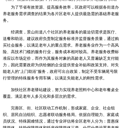
为了节省有效资源、提高服务效率，区政府可以根据各街道办
养老服务需求调查的结果为各片区老年人提供最急需的基础养老服
务。
经调查，景山街道八个社区的养老服务的最迫切需求是医疗、
送餐和助浴。建议政府负责制定服务标准并监督服务质量，通过购
买社会服务，以满足老年人的重点需求。养老服务业作为一个高风
险、高技术门槛的服务行业，服务成本相对较高。养老服务收费标
准应以市场定价，而作为其服务对象的高龄老人又普遍缺乏支付能
力，因此需要政府为供给侧的企业提供资金补贴和政策支持。对失
能老人的“上门助浴”服务，政府可出台政策，制定不受车辆尾号限
行管理的特殊服务专用车辆，以满足失能老人的刚性需求。
加快社区养老驿站建设，努力实现养老照料中心和老年餐桌全
覆盖。满足老年人多元化和多层次的需求。
完善区、街、社区联动工作机制，形成家庭、企业、社会组
织、居民自治组织、志愿者联动服务格局。依据自理能力、家庭成
员状况、特殊困难情况，通过专业评估将全区老年人分为：普惠保
障群体、扶助保障群体和托底保障群体三类，分层分类设置养老服