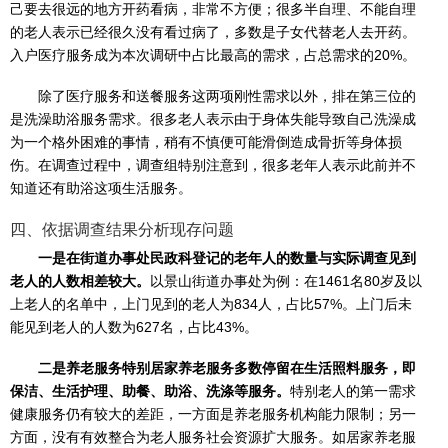
己要去很远的地方开药看病，非常不方便；很多半自理、不能自理
的老人表示已经很久没有看过病了，多数是子女代替老人去开药。
入户医疗服务成为本次调研中占比最高的需求，占总需求的20%。
除了医疗服务和送餐服务这两项刚性需求以外，排在第三位的
是洗澡助浴服务需求。很多老人表示由于身体失能导致自己洗澡成
为一个格外困难的事情，稍有不慎便可能滑倒造成骨折等身体损
伤。在调查过程中，调查组特别注意到，很多老年人表示此前并不
知道还有助浴这项生活服务。
四、依据调查结果分析现存问题
​一是在街道办事处民政科登记的老年人的数量与实际调查见到
老人的人数相差较大。
以景山街道办事处为例：在1461名80岁及以
上老人的名单中，上门见到的老人为834人，占比57%。上门后未
能见到老人的人数为627名，占比43%。
二是养老服务特别居家养老服务多数停留在生活照料服务，即
保洁、生活护理、助餐、助浴、洗涤等服务。
特别老人的第一需求
健康服务仍有较大的差距，一方面是养老服务机构能力限制；另一
方面，没有有效整合为老人服务社会资源扩大服务。如居家养老服