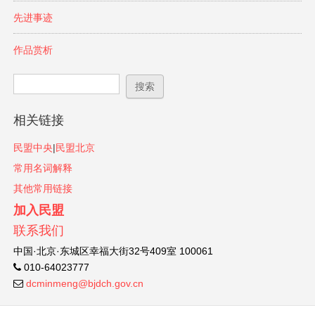
先进事迹
作品赏析
搜索表单
搜索
相关链接
民盟中央
|
民盟北京
常用名词解释
其他常用链接
加入民盟
联系我们
中国·北京·东城区幸福大街32号409室 100061
010-64023777
dcminmeng@bjdch.gov.cn