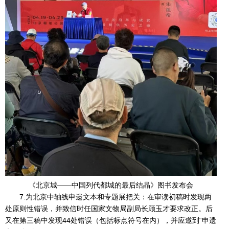
《北京城——中国列代都城的最后结晶》图书发布会
7.为北京中轴线申遗文本和专题展把关：在审读初稿时发现两
处原则性错误，并致信时任国家文物局副局长顾玉才要求改正。后
又在第三稿中发现44处错误（包括标点符号在内），并应邀到“申遗