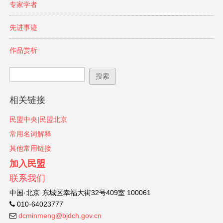
专家学者
先进事迹
作品赏析
搜索表单
搜索
相关链接
民盟中央
|
民盟北京
常用名词解释
其他常用链接
加入民盟
联系我们
中国·北京·东城区幸福大街32号409室 100061
010-64023777
dcminmeng@bjdch.gov.cn