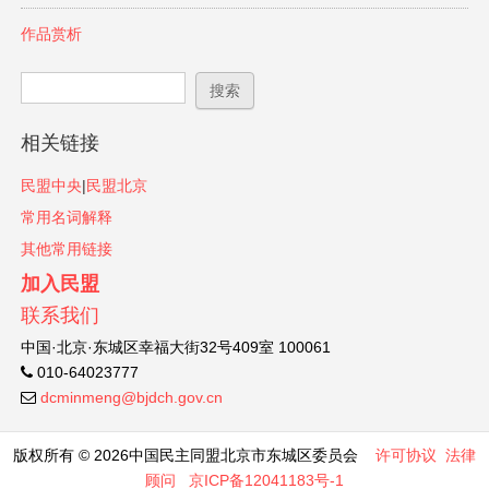
作品赏析
搜索表单
搜索
相关链接
民盟中央
|
民盟北京
常用名词解释
其他常用链接
加入民盟
联系我们
中国·北京·东城区幸福大街32号409室 100061
010-64023777
dcminmeng@bjdch.gov.cn
版权所有 © 2026中国民主同盟北京市东城区委员会
许可协议
法律
顾问
京ICP备12041183号-1