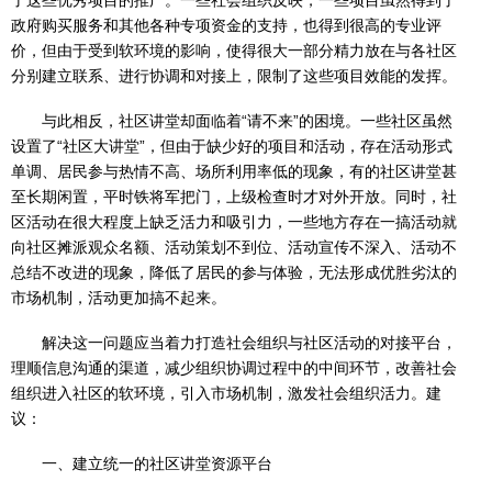
了这些优秀项目的推广。一些社会组织反映，一些项目虽然得到了
政府购买服务和其他各种专项资金的支持，也得到很高的专业评
价，但由于受到软环境的影响，使得很大一部分精力放在与各社区
分别建立联系、进行协调和对接上，限制了这些项目效能的发挥。
与此相反，社区讲堂却面临着“请不来”的困境。一些社区虽然
设置了“社区大讲堂”，但由于缺少好的项目和活动，存在活动形式
单调、居民参与热情不高、场所利用率低的现象，有的社区讲堂甚
至长期闲置，平时铁将军把门，上级检查时才对外开放。同时，社
区活动在很大程度上缺乏活力和吸引力，一些地方存在一搞活动就
向社区摊派观众名额、活动策划不到位、活动宣传不深入、活动不
总结不改进的现象，降低了居民的参与体验，无法形成优胜劣汰的
市场机制，活动更加搞不起来。
解决这一问题应当着力打造社会组织与社区活动的对接平台，
理顺信息沟通的渠道，减少组织协调过程中的中间环节，改善社会
组织进入社区的软环境，引入市场机制，激发社会组织活力。建
议：
一、建立统一的社区讲堂资源平台