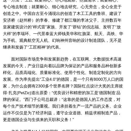
这一方法，“工匠”就要用心、尽心地观察、挖掘需求；就要精心、
专心地去制造；就要耐心、细心地去研究。心无旁念，全心全意于
创造之中。中国自古至今涌现出的创造了木工工具的鲁班、建设了
安济桥（赵州桥）的李春、修建了都江堰的李冰父子、主持数百年
皇家建筑设计的“样式雷”家族、开发了“群钻”的倪志福、发明了“放
大样”的李瑞环、一代景泰蓝大师钱美华和红旗渠、航天、高铁、华
为手机、观典航空无人机、幻响神州音响的设计制造团队，无不是
继承和发扬了“工匠精神”的代表。
面对国际市场竞争和发展新趋势，在互联网、大数据技术高速
发展的今天，产业日益向着以品牌为保证的产品和服务品种创新多
样化、品质高端化、质量标准化、使用个性化、制造定制化的方向
发展。作为率先提出“工业4.0”的德国，是一个只有8000万人口的国
家，为什么会拥有2300多个世界名牌？国际红点设计大奖的主席彼
得·扎克(PetZic)道出原委：“优良设计和精密的加工是‘德国制造’品
牌的保证。”西门子公司总裁讲：“这靠的是德国人的工作态度，对
每个生产技术细节的重视。我们承担着生产一流产品的义务。企业
运作不仅仅是为了经济利益，遵守企业道德、精益求精制造产品，
更是德国企业与生俱来的天职和义务！”