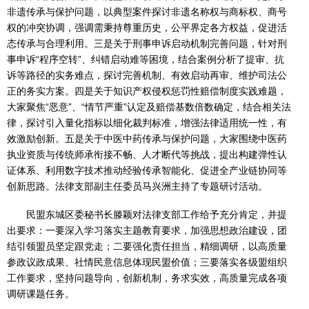
非遗传承与保护问题，以典型案件探讨非遗名称权与商标权、商号
权的冲突协调，强调需秉持尊重历史，公平界定各方权益，促进活
态传承与合理利用。三是关于刑事申诉启动机制完善问题，针对刑
事申诉“程序空转”、纠错启动难等困境，结合案例分析了提审、抗
诉等路径的实务难点，探讨完善机制、有效启动再审、维护司法公
正的务实方案。四是关于知识产权侵权惩罚性赔偿制度实践难题，
大家聚焦“恶意”、“情节严重”认定及赔偿基数倍数确定，结合相关法
律，探讨引入量化指标以细化裁判标准，增强法律适用统一性，有
效激励创新。五是关于中医中药传承与保护问题，大家围绕中医药
执业资质与传统师承衔接不畅、人才断代等挑战，提出构建弹性认
证体系、利用数字技术推动经验传承智能化、促进全产业链协同等
创新思路。法律支部副主任委员马兴洲主持了专题研讨活动。
民盟东城区委秘书长滕颖对法律支部工作给予充分肯定，并提
出要求：一要深入学习落实主题教育要求，加强思想政治建设，团
结引领盟员坚定跟党走；二要强化责任担当，精细调研，以高质量
参政议政成果、社情民意信息体现民盟价值；三要落实各级盟组织
工作要求，坚持问题导向，创新机制，务求实效，高质量完成各项
调研课题任务。