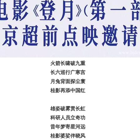
火箭长啸破九重
长六巡行广寒宫
月兔背面探尘寰
桂影再添中国红
雄姿破雾贯长虹
科研人员立奇功
昔年梦寄星河远
桂影婆娑伴晓风