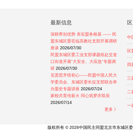
最新信息
区
深耕界别优势 夯实盟务根基 —— 民
中
盟东城区委莅临高教社支部开展调研
座谈
2026/07/30
区
民盟东城区委工业支部课题组赴交道
口街道开展“大安全、大应急”专题调
四
研
2026/07/30
见贤思齐悟初心——民盟中国人民大
三
学委员会、东城区委长征支部联合举
办盟史专题讲座
2026/07/24
二
家校共育传薪火 同心筑梦庆双辰
2026/07/14
一
更多 》
版权所有 © 2026中国民主同盟北京市东城