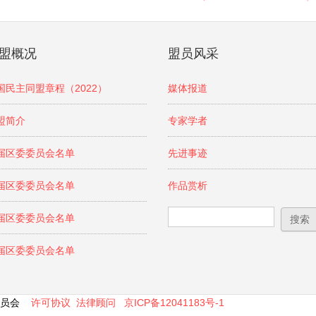
盟概况
盟员风采
国民主同盟章程（2022）
媒体报道
盟简介
专家学者
届区委委员会名单
先进事迹
届区委委员会名单
作品赏析
搜索表单
搜索
届区委委员会名单
届区委委员会名单
区委员会
许可协议
法律顾问
京ICP备12041183号-1