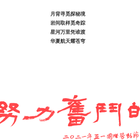
月背寻觅探秘境
岩间取样觅奇踪
星河万里凭谁渡
华夏航天耀苍穹