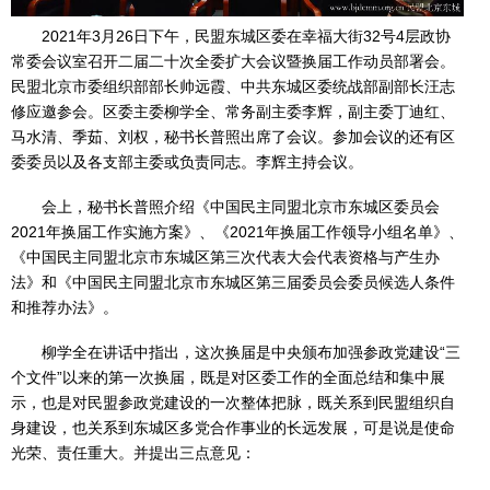
2021年3月26日下午，民盟东城区委在幸福大街32号4层政协
常委会议室召开二届二十次全委扩大会议暨换届工作动员部署会。
民盟北京市委组织部部长帅远霞、中共东城区委统战部副部长汪志
修应邀参会。区委主委柳学全、常务副主委李辉，副主委丁迪红、
马水清、季茹、刘权，秘书长普照出席了会议。参加会议的还有区
委委员以及各支部主委或负责同志。李辉主持会议。
会上，秘书长普照介绍《中国民主同盟北京市东城区委员会
2021年换届工作实施方案》、《2021年换届工作领导小组名单》、
《中国民主同盟北京市东城区第三次代表大会代表资格与产生办
法》和《中国民主同盟北京市东城区第三届委员会委员候选人条件
和推荐办法》。
柳学全在讲话中指出，这次换届是中央颁布加强参政党建设“三
个文件”以来的第一次换届，既是对区委工作的全面总结和集中展
示，也是对民盟参政党建设的一次整体把脉，既关系到民盟组织自
身建设，也关系到东城区多党合作事业的长远发展，可是说是使命
光荣、责任重大。并提出三点意见：