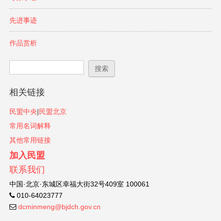
先进事迹
作品赏析
搜索表单
搜索
相关链接
民盟中央
|
民盟北京
常用名词解释
其他常用链接
加入民盟
联系我们
中国·北京·东城区幸福大街32号409室 100061
010-64023777
dcminmeng@bjdch.gov.cn