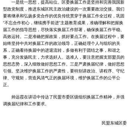
一是统一思想，提高站位。区委换届工作是坚持和完善我国新
型政党制度，推进东城区民主政治建设的一次重要政治交接。我们
要将继承和弘扬多党合作的优良传统贯穿于换届工作全过程，巩固
“不忘合作初心，继续携手前进”主题教育成果，准确理解和把握换
届工作的指导思想，尽快落实换届工作部署，确保换届工作平稳、
高效运转。二是准确把握政策，抓好要点工作。在换届过程中，要
始终坚持中共对换届工作的政治领导，正确处理个人与组织的关
系，正确看待换届中的进退流转，多做有利于团结之事，和谐之
事，充分发扬民主，力求选好人、选准人，要注意把握支部盟员的
思想态势，深入细致做好思想工作。三是严肃换届纪律，做好思想
引领。坚决维护换届工作的严肃性，要特别讲政治、讲程序、守纪
律、守规矩，营造风清气正的换届环境，维护换届工作的公平公
正。
帅远霞在讲话中传达了民盟市委区级组织换届工作精神，并强
调换届纪律和工作要求。
民盟东城区委