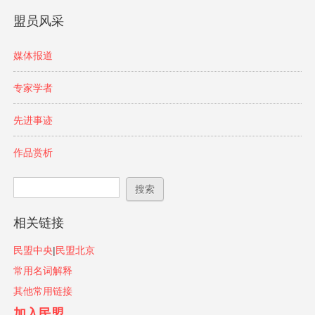
盟员风采
媒体报道
专家学者
先进事迹
作品赏析
搜索表单
搜索
相关链接
民盟中央
|
民盟北京
常用名词解释
其他常用链接
加入民盟