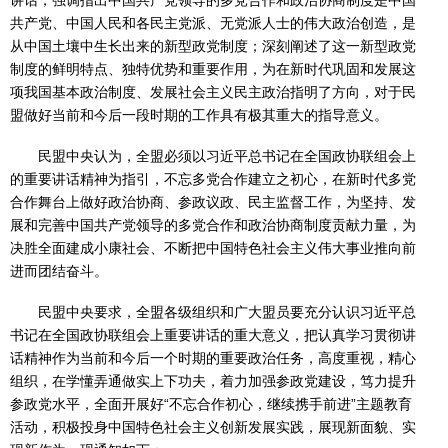
讲话，强调指出中国共产党领导的多党合作和政治协商制度是中国
共产党、中国人民和各民主党派、无党派人士的伟大政治创造，是
从中国土壤中生长出来的新型政党制度；深刻阐述了这一新型政党
制度的鲜明特点、独特优势和重要作用，为在新时代巩固和发展这
项我国基本政治制度、发展社会主义民主政治指明了方向，对于民
盟做好当前和今后一段时期的工作具有极其重大的指导意义。
民盟中央认为，全盟必须以习近平总书记在全国政协联组会上
的重要讲话精神为指引，不忘多党合作建立之初心，在新时代多党
合作舞台上做好政治协商、参政议政、民主监督工作，为坚持、发
展和完善中国共产党领导的多党合作和政治协商制度贡献力量，为
决胜全面建成小康社会、不断把中国特色社会主义伟大事业推向前
进而团结奋斗。
民盟中央要求，全盟各级组织和广大盟员要充分认识习近平总
书记在全国政协联组会上重要讲话的重大意义，把认真学习贯彻讲
话精神作为当前和今后一个时期的重要政治任务，高度重视，精心
组织，在学懂弄通做实上下功夫，着力加强参政党建设，笃力提升
参政党水平，全面开展好“不忘合作初心，继续携手前进”主题教育
活动，积极投身中国特色社会主义创新发展实践，展现新面貌、实