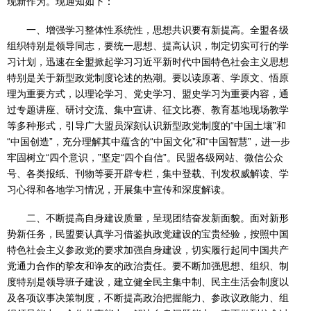
现新作为。现通知如下：
一、增强学习整体性系统性，思想共识要有新提高。全盟各级
组织特别是领导同志，要统一思想、提高认识，制定切实可行的学
习计划，迅速在全盟掀起学习习近平新时代中国特色社会主义思想
特别是关于新型政党制度论述的热潮。要以读原著、学原文、悟原
理为重要方式，以理论学习、党史学习、盟史学习为重要内容，通
过专题讲座、研讨交流、集中宣讲、征文比赛、教育基地现场教学
等多种形式，引导广大盟员深刻认识新型政党制度的“中国土壤”和
“中国创造”，充分理解其中蕴含的“中国文化”和“中国智慧”，进一步
牢固树立“四个意识，”坚定“四个自信”。民盟各级网站、微信公众
号、各类报纸、刊物等要开辟专栏，集中登载、刊发权威解读、学
习心得和各地学习情况，开展集中宣传和深度解读。
二、不断提高自身建设质量，呈现团结奋发新面貌。面对新形
势新任务，民盟要认真学习借鉴执政党建设的宝贵经验，按照中国
特色社会主义参政党的要求加强自身建设，切实履行起同中国共产
党通力合作的挚友和诤友的政治责任。要不断加强思想、组织、制
度特别是领导班子建设，建立健全民主集中制、民主生活会制度以
及各项议事决策制度，不断提高政治把握能力、参政议政能力、组