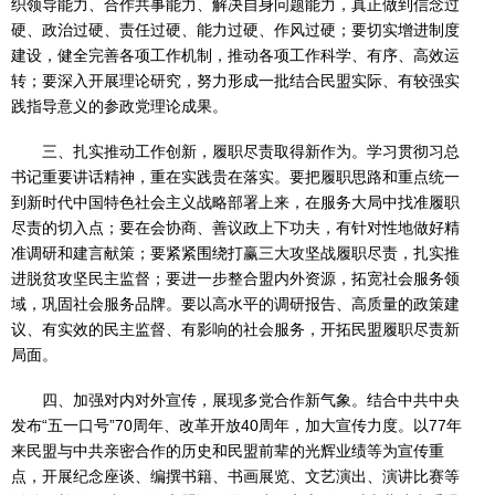
织领导能力、合作共事能力、解决自身问题能力，真正做到信念过
硬、政治过硬、责任过硬、能力过硬、作风过硬；要切实增进制度
建设，健全完善各项工作机制，推动各项工作科学、有序、高效运
转；要深入开展理论研究，努力形成一批结合民盟实际、有较强实
践指导意义的参政党理论成果。
三、扎实推动工作创新，履职尽责取得新作为。学习贯彻习总
书记重要讲话精神，重在实践贵在落实。要把履职思路和重点统一
到新时代中国特色社会主义战略部署上来，在服务大局中找准履职
尽责的切入点；要在会协商、善议政上下功夫，有针对性地做好精
准调研和建言献策；要紧紧围绕打赢三大攻坚战履职尽责，扎实推
进脱贫攻坚民主监督；要进一步整合盟内外资源，拓宽社会服务领
域，巩固社会服务品牌。要以高水平的调研报告、高质量的政策建
议、有实效的民主监督、有影响的社会服务，开拓民盟履职尽责新
局面。
四、加强对内对外宣传，展现多党合作新气象。结合中共中央
发布“五一口号”70周年、改革开放40周年，加大宣传力度。以77年
来民盟与中共亲密合作的历史和民盟前辈的光辉业绩等为宣传重
点，开展纪念座谈、编撰书籍、书画展览、文艺演出、演讲比赛等