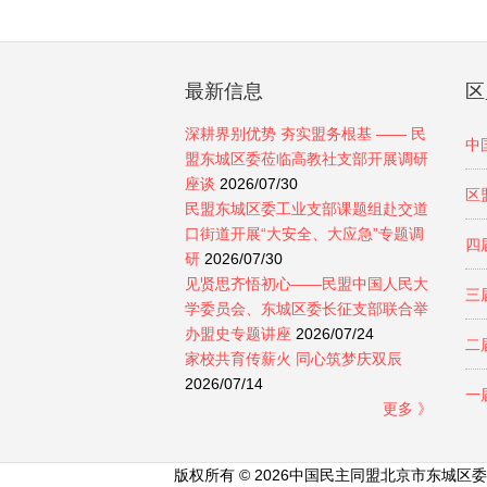
最新信息
区
深耕界别优势 夯实盟务根基 —— 民
中
盟东城区委莅临高教社支部开展调研
座谈
2026/07/30
区
民盟东城区委工业支部课题组赴交道
口街道开展“大安全、大应急”专题调
四
研
2026/07/30
见贤思齐悟初心——民盟中国人民大
三
学委员会、东城区委长征支部联合举
办盟史专题讲座
2026/07/24
二
家校共育传薪火 同心筑梦庆双辰
2026/07/14
一
更多 》
版权所有 © 2026中国民主同盟北京市东城