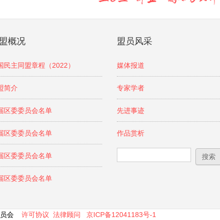
盟概况
盟员风采
国民主同盟章程（2022）
媒体报道
盟简介
专家学者
届区委委员会名单
先进事迹
届区委委员会名单
作品赏析
搜索表单
搜索
届区委委员会名单
届区委委员会名单
区委员会
许可协议
法律顾问
京ICP备12041183号-1