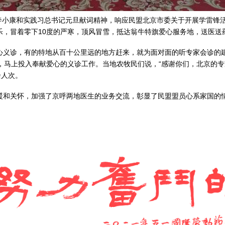
贫奔小康和实践习总书记元旦献词精神，响应民盟北京市委关于开展学雷锋
乐，冒着零下10度的严寒，顶风冒雪，抵达翁牛特旗爱心服务地，送医送
心义诊，有的特地从百十公里远的地方赶来，就为面对面的听专家会诊的
，马上投入奉献爱心的义诊工作。当地农牧民们说，“感谢你们，北京的专
余人次。
暖和关怀，加强了京呼两地医生的业务交流，彰显了民盟盟员心系家国的