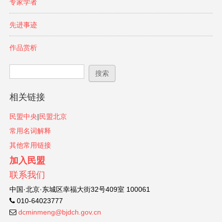
专家学者
先进事迹
作品赏析
搜索表单
搜索
相关链接
民盟中央
|
民盟北京
常用名词解释
其他常用链接
加入民盟
联系我们
中国·北京·东城区幸福大街32号409室 100061
010-64023777
dcminmeng@bjdch.gov.cn