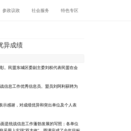
参政议政
社会服务
特色专区
优异成绩
表彰。民盟东城区委副主委刘权代表民盟在会
统战信息工作优秀信息员。盟员刘阿利获聘为
志表示感谢，对成绩优异和突出单位及个人表
动局面是统战信息工作蓬勃发展的写照；各单位
息采用上实现“双丰收”，圆满完成了全年目标