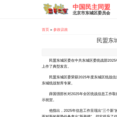
Skip to main content
中国民主同盟
北京市东城区委员会
You are here
首页
»
参政议政
民盟东
民盟东城区委在中共东城区委统战部202
上作了典型发言。
民盟东城区委荣获2025年度东城区统战
东城统战智库专家。
薛国强部长对2025年全区统战信息工作
示祝贺。
他指出，2025年信息工作呈现出“三个
面对新的形势任务拿出“新举措”，切实提升了