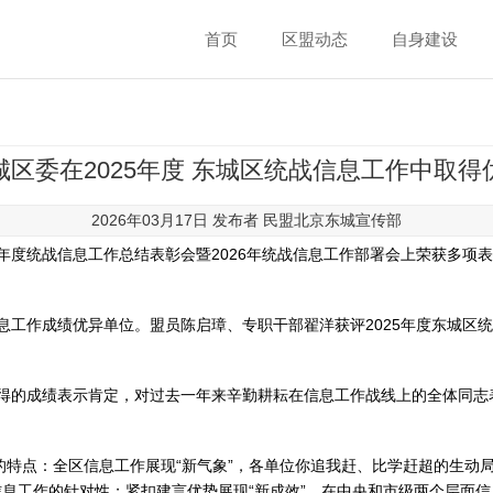
首页
区盟动态
自身建设
城区委在2025年度 东城区统战信息工作中取得
2026年03月17日 发布者
民盟北京东城宣传部
5年度统战信息工作总结表彰会暨2026年统战信息工作部署会上荣获多项
信息工作成绩优异单位。盟员陈启璋、专职干部翟洋获评2025年度东城区
取得的成绩表示肯定，对过去一年来辛勤耕耘在信息工作战线上的全体同
新”的特点：全区信息工作展现“新气象”，各单位你追我赶、比学赶超的生
信息工作的针对性；紧扣建言优势展现“新成效”，在中央和市级两个层面信