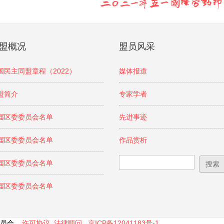
盟概况
盟员风采
国民主同盟章程（2022）
媒体报道
盟简介
专家学者
届区委委员会名单
先进事迹
届区委委员会名单
作品赏析
搜索表单
搜索
届区委委员会名单
届区委委员会名单
区委员会
许可协议
法律顾问
京ICP备12041183号-1