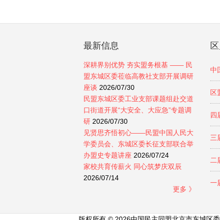
最新信息
区
深耕界别优势 夯实盟务根基 —— 民
中
盟东城区委莅临高教社支部开展调研
座谈
2026/07/30
区
民盟东城区委工业支部课题组赴交道
口街道开展“大安全、大应急”专题调
四
研
2026/07/30
见贤思齐悟初心——民盟中国人民大
三
学委员会、东城区委长征支部联合举
办盟史专题讲座
2026/07/24
二
家校共育传薪火 同心筑梦庆双辰
2026/07/14
一
更多 》
版权所有 © 2026中国民主同盟北京市东城