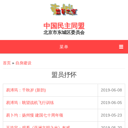
Skip to main content
中国民主同盟
北京市东城区委员会
菜单
You are here
首页
»
自身建设
盟员抒怀
易溥筠：千秋岁 (新韵)
2019-06-08
易溥筠：眺望战机飞行训练
2019-06-05
易卜均：扬州慢 建国七十周年颂
2019-05-23
王浩宇：观看《亚洲文明之光》有感
2019-05-20