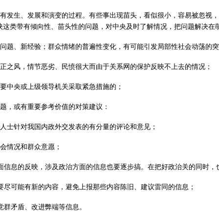
都有发生、发展和演变的过程。有些事出现苗头，看似很小，容易被忽视
映这类带有倾向性、苗头性的问题，对中央及时了解情况，把问题解决在
新问题、新经验；群众情绪的普遍性变化，有可能引发局部性社会动荡的
不正之风，情节恶劣、民愤很大而由于关系网的保护反映不上去的情况；
需要中央或上级领导机关采取紧急措施的；
问题，或有重要参考价值的对策建议：
际人士针对我国内政外交发表的有分量的评论和意见；
社会情况和群众意愿；
方面信息的反映，涉及政治方面的信息也要逐步搞。在把好政治关的同时，
息要尽可能有新的内容，避免上报那些内容陈旧、建议雷同的信息；
党群矛盾、改进弊端等信息。