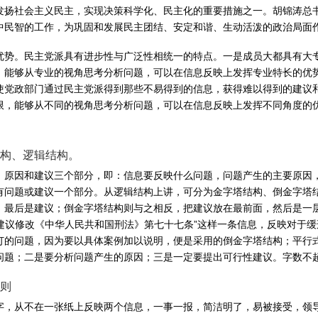
发扬社会主义民主，实现决策科学化、民主化的重要措施之一。胡锦涛总
中民智的工作，为巩固和发展民主团结、安定和谐、生动活泼的政治局面
优势。民主党派具有进步性与广泛性相统一的特点。一是成员大都具有大
，能够从专业的视角思考分析问题，可以在信息反映上发挥专业特长的优
使党政部门通过民主党派得到那些不易得到的信息，获得难以得到的建议
限，能够从不同的视角思考分析问题，可以在信息反映上发挥不同角度的
构、逻辑结构。
、原因和建议三个部分，即：信息要反映什么问题，问题产生的主要原因
有问题或建议一个部分。从逻辑结构上讲，可分为金字塔结构、倒金字塔
最后是建议；倒金字塔结构则与之相反，把建议放在最前面，然后是一层
“建议修改《中华人民共和国刑法》第七十七条”这样一条信息，反映对于
订的问题，因为要以具体案例加以说明，便是采用的倒金字塔结构；平行
题；二是要分析问题产生的原因；三是一定要提出可行性建议。字数不超过
则
字，从不在一张纸上反映两个信息，一事一报，简洁明了，易被接受，领