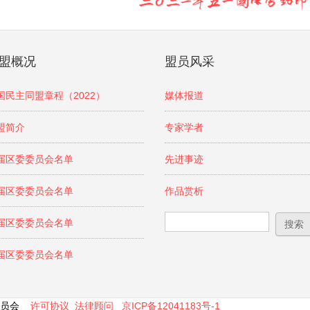
盟概况
盟员风采
国民主同盟章程（2022）
媒体报道
盟简介
专家学者
届区委委员会名单
先进事迹
届区委委员会名单
作品赏析
搜索表单
搜索
届区委委员会名单
届区委委员会名单
区委员会
许可协议
法律顾问
京ICP备12041183号-1