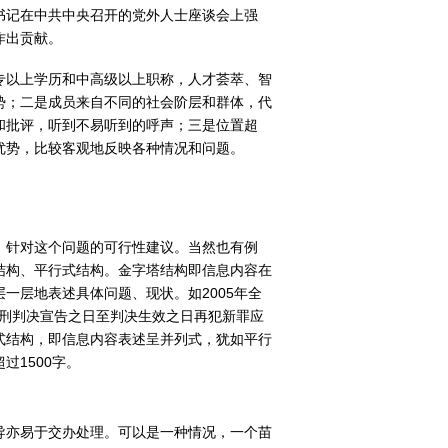
书记在中共中央召开的党外人士座谈会上强
作出贡献。
专以上学历和中高级以上职称，人才荟萃、智
势；二是成员来自不同的社会阶层和群体，代
和批评，听到不易听到的呼声；三是位置超
优势，比较客观地反映各种情况和问题。
，针对这个问题的可行性建议。当然也有例
结构、平行式结构。金字塔结构即信息内容在
一层地表述具体问题、现状。如2005年全
缓刑判决宣告之日至判决生效之日再犯新罪应
式结构，即信息内容表述呈并列式，犹如平行
1500字。
导亦易于交办处理。可以是一种情况，一个苗