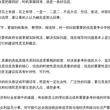
角度把握得好，时机掌握得准，就是一条好信息。
要言之有据，言之有理，一是一、二是二，不说大话、空话、套话。对获
在说理，要让看的人认为确实是那么回事。
快”字，要做到收集快、整理快、报送快，对一些比较重要的信息要争分夺
党委和政府全面掌握实际情况，解决实际问题。现在领导对问题基本上是
可行的建设性意见和建议。
，质量的高低直接关系到信息受重视的程度、对决策参考价值的大小。提
性是信息质量的核心，信息的时效性是信息质量的前提，信息的重要性是
的意见建议应具有针对性、可行性。
单的街头巷议或牢骚话等，而是有一定社会性、广泛性的问题，要注意发
息和社情民意所要注意的几点，请您参考。
经济和社会发展中的难题，有创新意义的理论观点或有重要参考价值的对
群众利益无小事。对可能引起全国连锁反映或导致当地经济和政治生活严