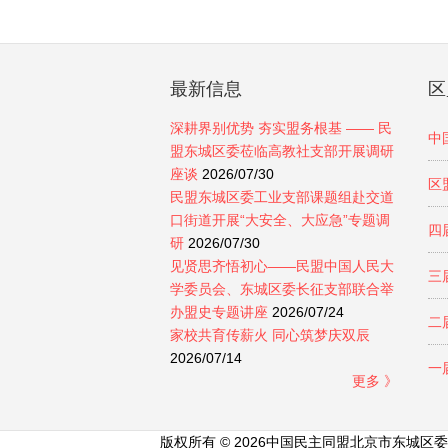
最新信息
区
深耕界别优势 夯实盟务根基 —— 民
中
盟东城区委莅临高教社支部开展调研
座谈
2026/07/30
区
民盟东城区委工业支部课题组赴交道
口街道开展“大安全、大应急”专题调
四
研
2026/07/30
见贤思齐悟初心——民盟中国人民大
三
学委员会、东城区委长征支部联合举
办盟史专题讲座
2026/07/24
二
家校共育传薪火 同心筑梦庆双辰
2026/07/14
一
更多 》
版权所有 © 2026中国民主同盟北京市东城