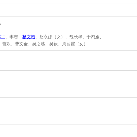
乐
李工
、李志、
杨文增
、赵永娜（女）、魏长华、
于鸿雁、
、曹欢、曹文全、吴之越、吴毅、周丽霞（女）