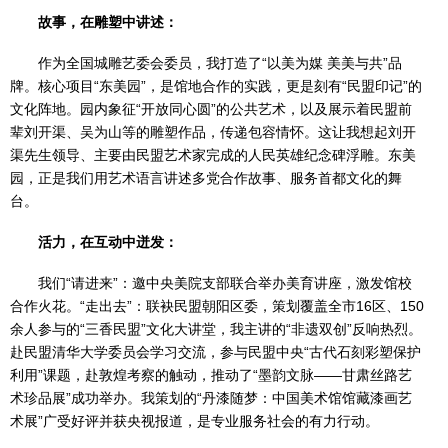
故事，在雕塑中讲述：
作为全国城雕艺委会委员，我打造了“以美为媒 美美与共”品
牌。核心项目“东美园”，是馆地合作的实践，更是刻有“民盟印记”的
文化阵地。园内象征“开放同心圆”的公共艺术，以及展示着民盟前
辈刘开渠、吴为山等的雕塑作品，传递包容情怀。这让我想起刘开
渠先生领导、主要由民盟艺术家完成的人民英雄纪念碑浮雕。东美
园，正是我们用艺术语言讲述多党合作故事、服务首都文化的舞
台。
活力，在互动中迸发：
我们“请进来”：邀中央美院支部联合举办美育讲座，激发馆校
合作火花。“走出去”：联袂民盟朝阳区委，策划覆盖全市16区、150
余人参与的“三香民盟”文化大讲堂，我主讲的“非遗双创”反响热烈。
赴民盟清华大学委员会学习交流，参与民盟中央“古代石刻彩塑保护
利用”课题，赴敦煌考察的触动，推动了“墨韵文脉——甘肃丝路艺
术珍品展”成功举办。我策划的“丹漆随梦：中国美术馆馆藏漆画艺
术展”广受好评并获央视报道，是专业服务社会的有力行动。