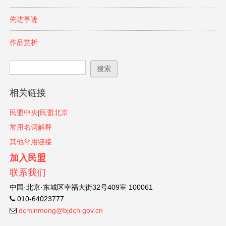
先进事迹
作品赏析
搜索表单
搜索
相关链接
民盟中央
|
民盟北京
常用名词解释
其他常用链接
加入民盟
联系我们
中国·北京·东城区幸福大街32号409室 100061
010-64023777
dcminmeng@bjdch.gov.cn