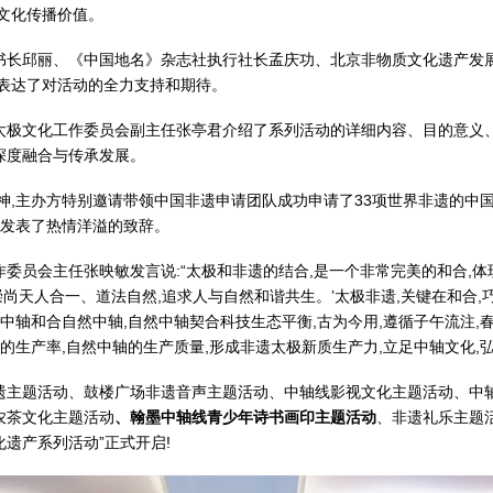
文化传播价值。
书长邱丽、《中国地名》杂志社执行社长孟庆功、北京非物质文化遗产发
并表达了对活动的全力支持和期待。
太极文化工作委员会副主任张亭君介绍了系列活动的详细内容、目的意义、
深度融合与传承发展。
神,主办方特别邀请带领中国非遗申请团队成功申请了33项世界非遗的中
并发表了热情洋溢的致辞。
委员会主任张映敏发言说:“太极和非遗的结合,是一个非常完美的和合,体现
崇尚天人合一、道法自然,追求人与自然和谐共生。’太极非遗,关键在和合,
中轴和合自然中轴,自然中轴契合科技生态平衡,古为今用,遵循子午流注,
的生产率,自然中轴的生产质量,形成非遗太极新质生产力,立足中轴文化,弘
遗主题活动、鼓楼广场非遗音声主题活动、中轴线影视文化主题活动、中
农茶文化主题活动
、翰墨中轴线青少年诗书画印主题活动
、非遗礼乐主题
化遗产系列活动”正式开启!