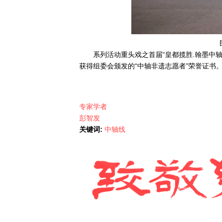
系列活动重头戏之首届“皇都揽胜.翰墨中
获得组委会颁发的“中轴非遗志愿者”荣誉证书。
专家学者
彭智发
关键词:
中轴线