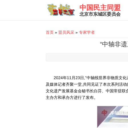
Skip to main content
中国民主同盟
北京市东城区委员会
You are here
首页
»
盟员风采
»
专家学者
“中轴非
2024年11月23日,“中轴线世界非物
及媒体记者齐聚一堂,共同见证了本次系列活
文化遗产发展基金会秘书长白芬、中国常驻联
主办方和承办方进行了发布。