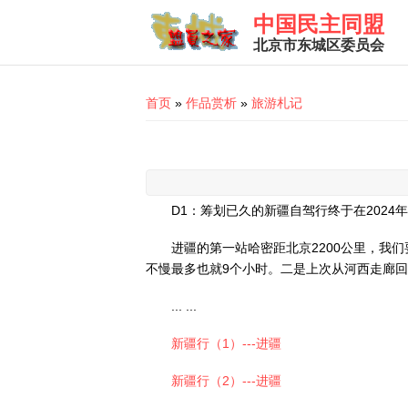
Skip to main content
中国民主同盟
北京市东城区委员会
You are here
首页
»
作品赏析
»
旅游札记
D1：筹划已久的新疆自驾行终于在2024
进疆的第一站哈密距北京2200公里，我
不慢最多也就9个小时。二是上次从河西走廊
... ...
新疆行（1）---进疆
新疆行（2）---进疆