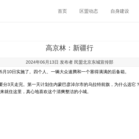
首页
区盟动态
自身建设
高京林：新疆行
2024年06月13日 发布者
民盟北京东城宣传部
年5月10日实施了。四个人、一辆大众速腾和一个塞得满满的后备箱。
们要分3天走完。第一天计划住内蒙巴彦淖尔市的乌拉特前旗，为什么选它？
回来就住这里，真心地喜欢这个清爽整洁的小城。