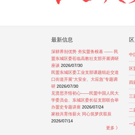
最新信息
区
深耕界别优势 夯实盟务根基 —— 民
中
盟东城区委莅临高教社支部开展调研
座谈
2026/07/30
区
民盟东城区委工业支部课题组赴交道
口街道开展“大安全、大应急”专题调
四
研
2026/07/30
见贤思齐悟初心——民盟中国人民大
三
学委员会、东城区委长征支部联合举
办盟史专题讲座
2026/07/24
二
家校共育传薪火 同心筑梦庆双辰
2026/07/14
一
更多 》