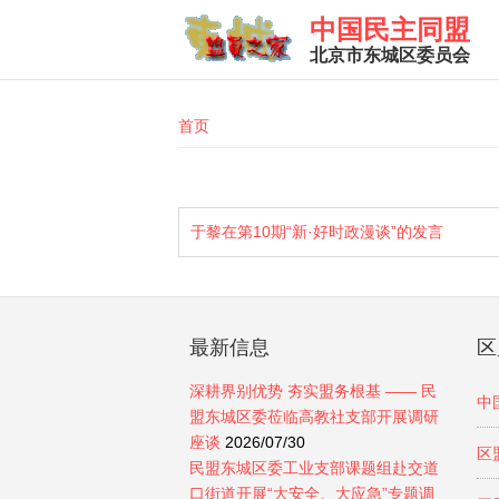
Skip to main content
中国民主同盟
北京市东城区委员会
You are here
首页
于黎在第10期“新·好时政漫谈”的发言
最新信息
区
深耕界别优势 夯实盟务根基 —— 民
中
盟东城区委莅临高教社支部开展调研
座谈
2026/07/30
区
民盟东城区委工业支部课题组赴交道
口街道开展“大安全、大应急”专题调