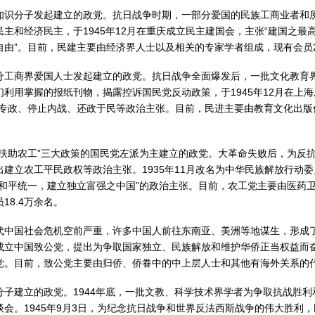
知识分子发起建立的政党。抗日战争时期，一部分爱国的民族工商业者和所
主和经济民主，于1945年12月在重庆成立民主建国会，主张“建国之最
由”。目前，民建主要由经济界人士以及相关的专家学者组成，现有会员
分工商界爱国人士发起建立的政党。抗日战争全面爆发后，一批文化教育
利用掌握的报纸刊物，揭露控诉国民党反动政策，于1945年12月在上
党专政、停止内战、还政于民等政治主张。目前，民进主要由教育文化出版
扶助农工”三大政策的国民党左派为主建立的政党。大革命失败后，为反抗蒋
建立农工平民政权等政治主张。1935年11月改名为中华民族解放行动委员
现和平统一，建立独立富强之中国”的政治主张。目前，农工党主要由医药
8.4万余名。
中国社会危机空前严重，许多中国人前往东南亚、美洲等地谋生，形成了众
立中国致公党，提出为争取国家独立、民族解放和维护华侨正当权益而奋斗
。目前，致公党主要由归侨、侨眷中的中上层人士和其他有海外关系的代
子建立的政党。1944年底，一批文教、科学技术界学者为争取抗战胜
会。1945年9月3日，为纪念抗日战争和世界反法西斯战争的伟大胜利，