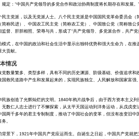
规定：“中国共产党领导的多党合作和政治协商制度将长期存在和发展。
个民主党派，以及无党派人士。八个民主党派是中国国民党革命委员会（
（简称民进）、中国农工民主党（简称农工党）、中国致公党（简称致公
相监督、肝胆相照、荣辱与共，形成了“共产党领导、多党派合作，共产党
治模式，在中国的政治和社会生活中显示出独特优势和强大生命力，在推
重大贡献。
本情况
政党数量繁多、类型多样，具有不同的历史渊源、阶级基础、价值追求和
救国救民道路中产生和发展起来的，实现民族独立、人民解放和国家富强
民族创造了光辉灿烂的文明。1840年鸦片战争后，由于西方资本主义
无数仁人志士进行了不懈探索，从太平天国运动到洋务运动，从戊戌变法
中国两千多年的君主专制制度，推动了中国社会的变革，但没有改变旧中
任务。
背景下，1921年中国共产党应运而生。自诞生之日起，中国共产党就