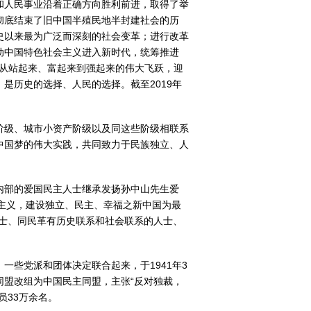
和人民事业沿着正确方向胜利前进，取得了举
彻底结束了旧中国半殖民地半封建社会的历
史以来最为广泛而深刻的社会变革；进行改革
动中国特色社会主义进入新时代，统筹推进
了从站起来、富起来到强起来的伟大飞跃，迎
是历史的选择、人民的选择。截至2019年
阶级、城市小资产阶级以及同这些阶级相联系
中国梦的伟大实践，共同致力于民族独立、人
内部的爱国民主人士继承发扬孙中山先生爱
民主义，建设独立、民主、幸福之新中国为最
士、同民革有历史联系和社会联系的人士、
些党派和团体决定联合起来，于1941年3
团同盟改组为中国民主同盟，主张“反对独裁，
员33万余名。