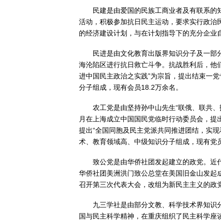
民建是由爱国的民族工商业者及有联系的
活动，积极参加抗日民主运动，要求实行政治民
的经济建设计划，与在计划指导下的充分企业自
民进是由文化教育出版界知识分子及一部
海沦陷区进行抗日救亡斗争。抗战胜利后，他们
进中国民主政治之实践”为宗旨，提出结束一
分子组成，现有会员18.2万余名。
农工党是由坚持孙中山先生“联俄、联共、
月在上海成立中国国民党临时行动委员会，提出
提出“全国同胞及民主党派共同推进团结，实
术、教育领域高、中级知识分子组成，现有党员1
致公党是由华侨社团发起建立的政党。近代
华侨社团美洲洪门致公总堂在美国旧金山发起成
召开第三次代表大会，改组为新民主主义的政党
九三学社是由部分文教、科学技术界知识分
国与民主科学精神，在重庆组织了民主科学座谈