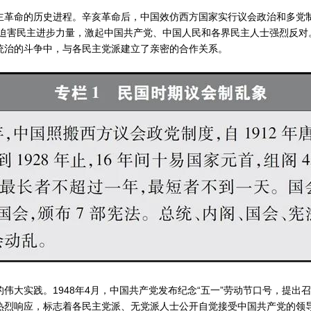
主革命的历史进程。辛亥革命后，中国效仿西方国家实行议会政治和多党制
和迫害民主进步力量，激起中国共产党、中国人民和各界民主人士强烈反
统治的斗争中，与各民主党派建立了亲密的合作关系。
伟大实践。1948年4月，中国共产党发布纪念“五一”劳动节口号，提出
热烈响应，标志着各民主党派、无党派人士公开自觉接受中国共产党的领