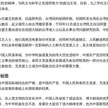
‘五四’的精神，为民主与科学之实现而努力”的政治主张。目前，九三学社
万余名。
为主建立的政党。抗战胜利后，台湾回到祖国怀抱。但国民党当局在台湾
起义失败后，起义领导人由台湾撤至香港，于同年11月成立台湾民主自治同
盟主要由居住在祖国大陆的台湾省人士以及从事台湾问题研究的高、中级
民主人士，他们虽然没有参加任何党派，但同样为民族独立、人民解放和
、对社会有积极贡献和一定影响的人士称为无党派人士，其主体是知识分
中国人民谋幸福、为中华民族谋复兴的伟大历史进程中，中国共产党历经
主义事业的领导核心。各民主党派逐步发展成为各自所联系的一部分社会
义参政党。无党派人士成为中国政治生活中的重要力量。
创造
与中国实际相结合的产物，是中国共产党、中国人民和各民主党派、无党
社会发展的基础上长期发展的结果。
化。在人类文明的历史长河中，中国人民创造了源远流长、博大精深的优
存，为中华民族生生不息、发展壮大提供了强大精神支撑，也为中国新型