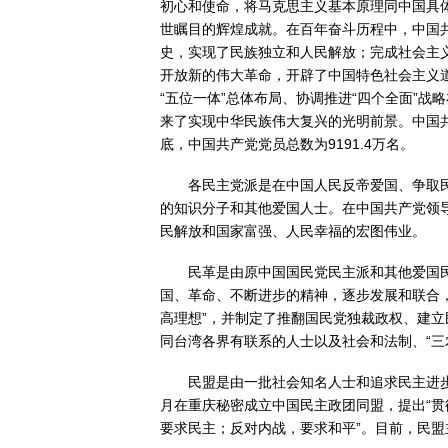
初心和使命，将马克思主义基本原理同中国具
世瞩目的辉煌成就。在百年奋斗历程中，中国
史，实现了民族独立和人民解放；完成社会主
开放新的伟大革命，开辟了中国特色社会主义
“五位一体”总体布局、协调推进“四个全面”
来了实现中华民族伟大复兴的光明前景。中国共
底，中国共产党党员总数为9191.4万名。
各民主党派是在中国人民反帝爱国、争取
的知识分子和其他爱国人士。在中国共产党领
民解放和国家富强、人民幸福的宏图伟业。
民革是由原中国国民党民主派和其他爱国
国、革命、不断进步的精神，逐步发展和联合，
高理想”，并制定了推翻国民党独裁政权、建
同台湾各界有联系的人士以及社会和法制、“三农
民盟是由一批社会知名人士和追求民主进步
月在重庆秘密成立中国民主政团同盟，提出“贯彻
要求民主；反对内战，要求和平”。目前，民盟