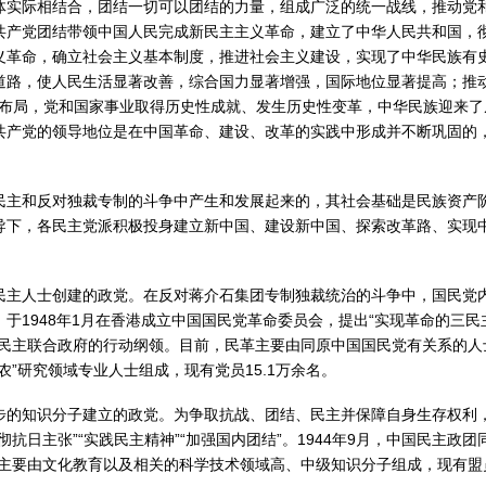
体实际相结合，团结一切可以团结的力量，组成广泛的统一战线，推动党
共产党团结带领中国人民完成新民主主义革命，建立了中华人民共和国，
义革命，确立社会主义基本制度，推进社会主义建设，实现了中华民族有
道路，使人民生活显著改善，综合国力显著增强，国际地位显著提高；推
战略布局，党和国家事业取得历史性成就、发生历史性变革，中华民族迎来
产党的领导地位是在中国革命、建设、改革的实践中形成并不断巩固的，
民主和反对独裁专制的斗争中产生和发展起来的，其社会基础是民族资产
导下，各民主党派积极投身建立新中国、建设新中国、探索改革路、实现
民主人士创建的政党。在反对蒋介石集团专制独裁统治的斗争中，国民党
于1948年1月在香港成立中国国民党革命委员会，提出“实现革命的三
立民主联合政府的行动纲领。目前，民革主要由同原中国国民党有关系的人
”研究领域专业人士组成，现有党员15.1万余名。
的知识分子建立的政党。为争取抗战、团结、民主并保障自身生存权利，一
抗日主张”“实践民主精神”“加强国内团结”。1944年9月，中国民主政
主要由文化教育以及相关的科学技术领域高、中级知识分子组成，现有盟