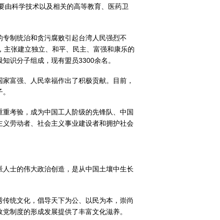
主要由科学技术以及相关的高等教育、医药卫
的专制统治和贪污腐败引起台湾人民强烈不
盟，主张建立独立、和平、民主、富强和康乐的
知识分子组成，现有盟员3300余名。
国家富强、人民幸福作出了积极贡献。目前，
子。
重重考验，成为中国工人阶级的先锋队、中国
主义劳动者、社会主义事业建设者和拥护社会
派人士的伟大政治创造，是从中国土壤中生长
秀传统文化，倡导天下为公、以民为本，崇尚
政党制度的形成发展提供了丰富文化滋养。