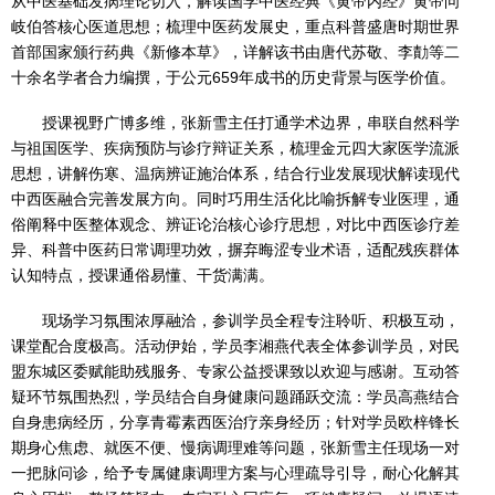
从中医基础发病理论切入，解读国学中医经典《黄帝内经》黄帝问
岐伯答核心医道思想；梳理中医药发展史，重点科普盛唐时期世界
首部国家颁行药典《新修本草》，详解该书由唐代苏敬、李勣等二
十余名学者合力编撰，于公元659年成书的历史背景与医学价值。
授课视野广博多维，张新雪主任打通学术边界，串联自然科学
与祖国医学、疾病预防与诊疗辩证关系，梳理金元四大家医学流派
思想，讲解伤寒、温病辨证施治体系，结合行业发展现状解读现代
中西医融合完善发展方向。同时巧用生活化比喻拆解专业医理，通
俗阐释中医整体观念、辨证论治核心诊疗思想，对比中西医诊疗差
异、科普中医药日常调理功效，摒弃晦涩专业术语，适配残疾群体
认知特点，授课通俗易懂、干货满满。
现场学习氛围浓厚融洽，参训学员全程专注聆听、积极互动，
课堂配合度极高。活动伊始，学员李湘燕代表全体参训学员，对民
盟东城区委赋能助残服务、专家公益授课致以欢迎与感谢。互动答
疑环节氛围热烈，学员结合自身健康问题踊跃交流：学员高燕结合
自身患病经历，分享青霉素西医治疗亲身经历；针对学员欧梓锋长
期身心焦虑、就医不便、慢病调理难等问题，张新雪主任现场一对
一把脉问诊，给予专属健康调理方案与心理疏导引导，耐心化解其