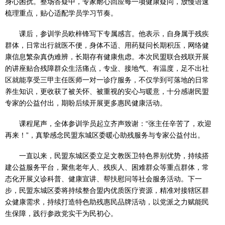
身心困扰。整场答疑中，专家耐心回应每一项健康疑问，放慢语速
梳理重点，贴心适配学员学习节奏。
课后，参训学员欧梓锋写下专属感言。他表示，自身属于残疾
群体，日常出行就医不便，身体不适、用药疑问长期积压，网络健
康信息繁杂真伪难辨，长期存有健康焦虑。本次民盟联合残联开展
的讲座贴合残障群众生活痛点，专业、接地气、有温度，足不出社
区就能享受三甲主任医师一对一诊疗服务，不仅学到可落地的日常
养生知识，更收获了被关怀、被重视的安心与暖意，十分感谢民盟
专家的公益付出，期盼后续开展更多惠民健康活动。
课程尾声，全体参训学员起立齐声致谢：“张主任辛苦了，欢迎
再来！”，真挚感念民盟东城区委暖心助残服务与专家公益付出。
一直以来，民盟东城区委立足文教医卫特色界别优势，持续搭
建公益服务平台，聚焦老年人、残疾人、困难群众等重点群体，常
态化开展义诊科普、健康宣讲、帮扶慰问等社会服务活动。下一
步，民盟东城区委将持续整合盟内优质医疗资源，精准对接辖区群
众健康需求，持续打造特色助残惠民品牌活动，以党派之力赋能民
生保障，践行参政党实干为民初心。