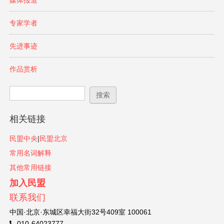
专家学者
先进事迹
作品赏析
搜索表单
搜索
相关链接
民盟中央
|
民盟北京
常用名词解释
其他常用链接
加入民盟
联系我们
中国·北京·东城区幸福大街32号409室 100061
010-64023777