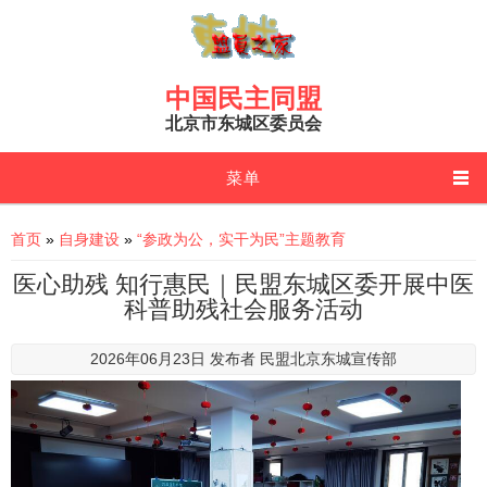
Skip to main content
中国民主同盟
北京市东城区委员会
菜单
You are here
首页
»
自身建设
»
“参政为公，实干为民”主题教育
医心助残 知行惠民｜民盟东城区委开展中医
科普助残社会服务活动
2026年06月23日 发布者
民盟北京东城宣传部