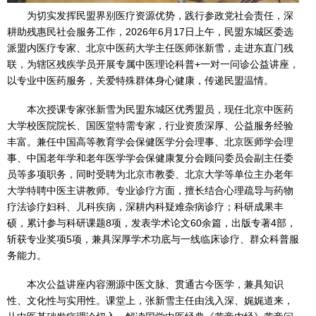
为切实发挥民盟界别医疗资源优势，践行参政党社会责任，深
耕助残惠民社会服务工作，2026年6月17日上午，民盟东城区委选
派盟内医疗专家、北京中医药大学主任医师张新雪，走进东直门残
联，为辖区残疾学员开展专属中医理论科普+一对一问诊公益讲座，
以专业中医药服务，关爱特殊群体身心健康，传递民盟温情。
本次授课专家张新雪为民盟东城区优秀盟员，现任北京中医药
大学校医院院长、国医堂特需专家，行业资质深厚、公益服务经验
丰富。兼任中国高等教育学会保健医学分会理事、北京医师学会理
事、中国老年学和老年医学学会保健康复分会顾问委员会副主任委
员等多项职务，同时受聘为北京市教委、北京大学等单位主办老年
大学特聘中医主讲教师。专业诊疗方面，擅长结合心理疏导与药物
疗法诊疗妇科、儿科疾病，深耕内科疑难杂病诊疗；科研成果丰
硕，累计参与科研课题8项，发表学术论文60余篇，出版专著4部，
斩获专业奖项5项，兼具深厚学术功底与一线临床诊疗、群众科普服
务能力。
本次公益讲座内容溯源中医文脉、贯通古今医学，兼具知识
性、文化性与实用性。课堂上，张新雪主任由浅入深、娓娓道来，