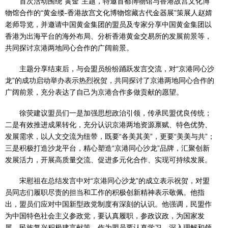
首次活动围绕“黄金”主题，特邀首都博物馆与香港故宫文化博
物馆合作的“黄金缕-香港故宫文化博物馆藏古代金器展”策展人赵婧
老师导览，并邀请中国黄金集团的盟员及专家分享中国黄金集团以
香港为出海平台的海外布局、分析香港黄金交易所的发展前景等，
共同探讨京港两地同心合作的广阔前景。
主题分享结束后，与会盟员纷纷踊跃发言交流，对“京港同心沙
龙”的成功启动举办表示热烈祝贺，共同探讨了京港两地同心合作的
广阔前景，充分表达了自己为京港合作多做贡献的愿望。
徐荧建议盟员们一是加强思想政治引领，传承民盟优良传统；
二是有效推进成果转化，充分认识京港两地资源禀赋、特色优势、
发展需求，以人文交流为纽带，既要“各美其美”，更要“美美与共”；
三是积极打造沙龙平台，精心塑造“京港同心沙龙”品牌，汇聚创新
发展活力，开展高质量交流、促进多元化合作、实现可持续发展。
宋慰祖在总结发言中对“京港同心沙龙”的成立表示祝贺，对盟
员同志们履职尽责的担当和工作的积极创新精神表示敬佩。他指
出，盟员们应对中国新型政党制度有深刻的认识。他强调，民盟作
为中国特色社会主义参政党，要认真履职，参政议政，为国家发
展、民族复兴积极建言献策。作为盟员要认真学习，深入理解和领