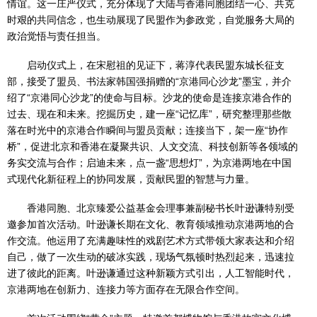
情谊。这一庄严仪式，充分体现了大陆与香港同胞团结一心、共克
时艰的共同信念，也生动展现了民盟作为参政党，自觉服务大局的
政治觉悟与责任担当。
启动仪式上，在宋慰祖的见证下，蒋淳代表民盟东城长征支
部，接受了盟员、书法家韩国强捐赠的“京港同心沙龙”墨宝，并介
绍了“京港同心沙龙”的使命与目标。沙龙的使命是连接京港合作的
过去、现在和未来。挖掘历史，建一座“记忆库”，研究整理那些散
落在时光中的京港合作瞬间与盟员贡献；连接当下，架一座“协作
桥”，促进北京和香港在凝聚共识、人文交流、科技创新等各领域的
务实交流与合作；启迪未来，点一盏“思想灯”，为京港两地在中国
式现代化新征程上的协同发展，贡献民盟的智慧与力量。
香港同胞、北京臻爱公益基金会理事兼副秘书长叶逊谦特别受
邀参加首次活动。叶逊谦长期在文化、教育领域推动京港两地的合
作交流。他运用了充满趣味性的戏剧艺术方式带领大家表达和介绍
自己，做了一次生动的破冰实践，现场气氛顿时热烈起来，迅速拉
进了彼此的距离。叶逊谦通过这种新颖方式引出，人工智能时代，
京港两地在创新力、连接力等方面存在无限合作空间。