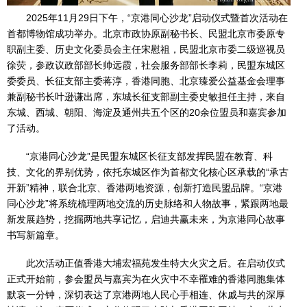
2025年11月29日下午，“京港同心沙龙”启动仪式暨首次活动在
首都博物馆成功举办。北京市政协原副秘书长、民盟北京市委原专
职副主委、历史文化委员会主任宋慰祖，民盟北京市委二级巡视员
徐荧，参政议政部部长帅远霞，社会服务部部长李莉，民盟东城区
委委员、长征支部主委蒋淳，香港同胞、北京臻爱公益基金会理事
兼副秘书长叶逊谦出席，东城长征支部副主委史敏担任主持，来自
东城、西城、朝阳、海淀及通州共五个区的20余位盟员和嘉宾参加
了活动。
“京港同心沙龙”是民盟东城区长征支部发挥民盟在教育、科
技、文化的界别优势，依托东城区作为首都文化核心区承载的“承古
开新”精神，联合北京、香港两地资源，创新打造民盟品牌。“京港
同心沙龙”将系统梳理两地交流的历史脉络和人物故事，紧跟两地最
新发展趋势，挖掘两地共享记忆，启迪共赢未来，为京港同心故事
书写新篇章。
此次活动正值香港大埔宏福苑发生特大火灾之后。在启动仪式
正式开始前，参会盟员与嘉宾为在火灾中不幸罹难的香港同胞集体
默哀一分钟，深切表达了京港两地人民心手相连、休戚与共的深厚