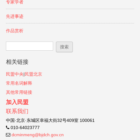
专家学者
先进事迹
作品赏析
搜索表单
搜索
相关链接
民盟中央
|
民盟北京
常用名词解释
其他常用链接
加入民盟
联系我们
中国·北京·东城区幸福大街32号409室 100061
010-64023777
dcminmeng@bjdch.gov.cn