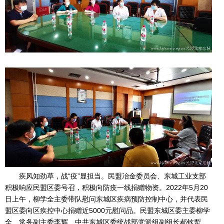
疾风知劲草，战“疫”显担当。民盟冶金委员会、东城工业支部
积极响应民盟区委号召，积极向防疫一线捐赠物资。2022年5月20
日上午，柳学全主委带队慰问东城区疾病预防控制中心，并代表民
盟区委向区疾控中心捐赠近5000元慰问品。民盟东城区委主委柳学
全、常务副主委李辉、中共东城区委统战部党派组副组长郝钦犁、