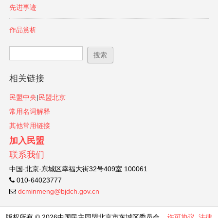
先进事迹
作品赏析
搜索表单
搜索
相关链接
民盟中央
|
民盟北京
常用名词解释
其他常用链接
加入民盟
联系我们
中国·北京·东城区幸福大街32号409室 100061
010-64023777
dcminmeng@bjdch.gov.cn
版权所有 © 2026中国民主同盟北京市东城区委员会
许可协议
法律