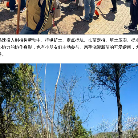
迅速投入到植树劳动中。挥锹铲土、定点挖坑、扶苗定植、填土压实、提
心协力的协作身影，也有小朋友们主动参与、亲手浇灌新苗的可爱瞬间，
卷。