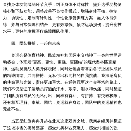
查找身体功能薄弱环节入手，纠正身体不对称性，提升选手弱势侧
核心和下肢功能，调整改善不良动作模式，增强身体平衡、控制
力、协调性，定制有针对性、个性化康复训练方案，融入体能训
练，并与日常保障相结合，更有效减低、预防运动损伤，提升竞技
水平，更好的发挥医疗保障团队作用。
四、团队拼搏，一起向未来
奥运会是体育精神、民族精神和国际主义精神于一身的世界运
动盛会，体现着“更高、更快、更强、更团结”的现代奥林匹克精
神。运动员挑战人类身体极限，同时还饱含着幕后各行业团队成员
的精诚团结、共同拼搏、无私付出和同样的自我挑战。我深感肩负
的使命更加光荣，责任更加重大。在通往冠军这个金字塔的路上，
我们不仅见证了运动员挥洒的汗水、艰辛、泪水和伤痛，同时见证
了团队所有成员的无私付出，同样有奋斗、有拼搏、有突破极限，
还有相互理解、奉献、团结，奥运就在身边，团队中的奥运精神也
无处不在。
当五星红旗冉冉升起在北京这座双奥之城，我亲身经历并见证
了这场冰雪的饕餮盛宴，感受到奥林匹克魅力，感受到祖国的强