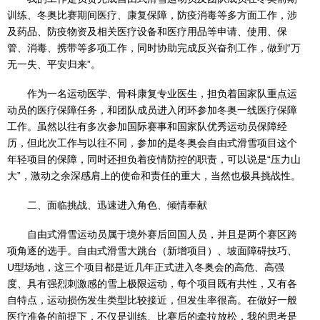
训练、冬奥比赛期间医疗、康复保障，防疫消毒等多方面工作，涉
及药品、防疫物资及相关医疗设备和医疗用品等申请、使用、保
管、消毒、携带等多项工作，同时协助完成反兴奋剂工作，做到“万
无一失、平安归来”。
作为一名运动医学、骨科康复专业医生，担负着国家队重点运
动员的医疗保障任务，和团队成员进入闭环参加冬奥一线医疗保障
工作。虽然以往有多次参加国际赛事和国家队优秀运动员保障经
历，但此次工作与以往不同，参加的是冬奥会自由式滑雪项目这个
年轻项目的保障，同时还担负着疫情防控的职责，可以说是“压力山
大”，激动之余深感肩上的使命和责任的重大，当然也极具挑战性。
二、面临挑战、迅速进入角色、倾情奉献
自由式滑雪运动员属于境外赛后回国人员，并且是两个赛区跨
项角逐的选手。自由式滑雪大跳台（新增项目）、坡面障碍技巧、
U型场地，这三个项目都是近几年正式进入冬奥会的高危、高强
度、具有强烈刺激感的雪上极限运动，每个项目既有共性，又有各
自特点，运动损伤发生类型比较接近，但发生率很高。在做好一般
医疗准备的前提下，不仅是训练、比赛后的牵拉放松，我的思考是