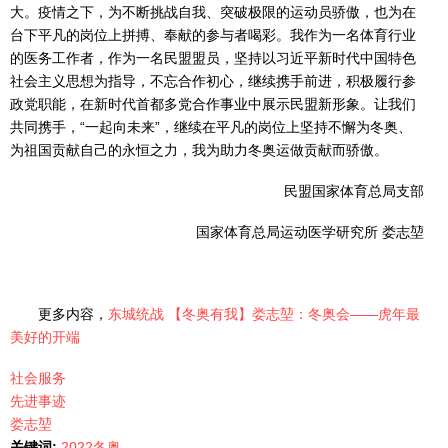
大。疫情之下，为不断挑战自我、突破极限的运动员骄傲，也为在
台下平凡的岗位上拼搏、奉献的参与者喝彩。我作为一名体育行业
的医务工作者，作为一名民盟盟员，坚持以习近平新时代中国特色
社会主义思想为指导，不忘合作初心，继续携手前进，积极履行参
政党职能，在新时代首都多党合作事业中展示民盟新形象。让我们
共同携手，“一起向未来”，继续在平凡的岗位上坚持不懈为冬奥、
为祖国贡献自己的永恒之力，我为助力冬奥运做贡献而骄傲。
民盟国家体育总局支部
国家体育总局运动医学研究所 娄志堃
更多内容，
东城统战 【冬奥有我】娄志堃：冬奥会——虎年最
美好的开端
社会服务
先进事迹
娄志堃
关键词:
2022冬奥