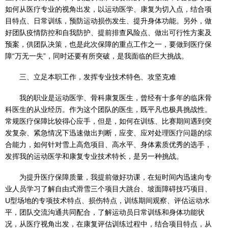
如何从医疗专业的视角出发，以运动医学、康复为切入点，结合项
目特点、日常训练，预防运动损伤发生、提升身体功能。另外，做
好团队疫情防控和自我防护、提前排查风险点、做出可行性方案及
预案，供团队决策，也是此次保障的重点工作之一，要做到医疗保
障“万无一失”，同时还要有所突破，是我面临的巨大挑战。
三、立足本职工作，发挥专业技术特色、攻坚克难
我的职业是运动医学、骨科康复医生，曾经有十多年的临床骨
科医生的从业经历。作为这个团队的医生，既平凡也极具挑战性。
常规医疗保障比较得心应手，但是，如何在训练、比赛期间遇到突
发复杂、紧急情况下迅速做出判断，应变、应对处理医疗问题的综
合能力，如何针对雪上高危项目、高水平、身体素质优秀的选手，
发挥我的运动医学和康复专业技术特长，是另一种挑战。
为提升医疗保障质量，我提前做好功课，在短时间内迅速向专
业人员学习了解自由式滑雪三个项目大跳台、坡面障碍技巧项目、
U型场地的专项技术特点、损伤特点，训练期间观察、评估运动水
平，团队交流沟通共同配合，了解运动员日常训练和身体功能状
况，从医疗视角出发，在康复评估训练过程中，结合项目特点，从