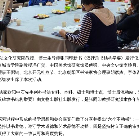
国书法文化研究院教授、博士生导师张同印新书《汉碑隶书结构举要》发行
京城市学院副教授冯广贺、中国美术馆研究馆员傅强、中央文史馆李静月
理事王弼钢、北京开元杜燕节、北京朝阳区书法家协会理事胡彦杰、字体
彭智发出席了本次活动。
书法家欧阳中石先生创办书法专科、本科、硕士和博士点、博士后流动站
汉碑隶书结构举要》由文物出版社出版发行，是张同印教授研究汉隶多年
探索过程中形成的书学思想和参会嘉宾们做了分享并提出“六个不动摇”：
坚持以书养德，遵守学术道德和艺术品德不动摇；四是坚持树立正确的审
赢得了大家的一致认可和高度赞扬。