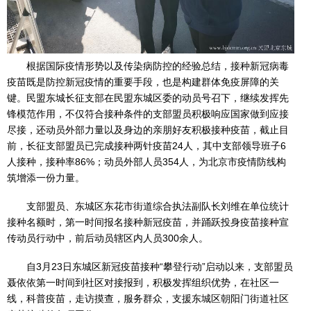
根据国际疫情形势以及传染病防控的经验总结，接种新冠病毒
疫苗既是防控新冠疫情的重要手段，也是构建群体免疫屏障的关
键。民盟东城长征支部在民盟东城区委的动员号召下，继续发挥先
锋模范作用，不仅符合接种条件的支部盟员积极响应国家做到应接
尽接，还动员外部力量以及身边的亲朋好友积极接种疫苗，截止目
前，长征支部盟员已完成接种两针疫苗24人，其中支部领导班子6
人接种，接种率86%；动员外部人员354人，为北京市疫情防线构
筑增添一份力量。
支部盟员、东城区东花市街道综合执法副队长刘维在单位统计
接种名额时，第一时间报名接种新冠疫苗，并踊跃投身疫苗接种宣
传动员行动中，前后动员辖区内人员300余人。
自3月23日东城区新冠疫苗接种“攀登行动”启动以来，支部盟员
聂依依第一时间到社区对接报到，积极发挥组织优势，在社区一
线，科普疫苗，走访摸查，服务群众，支援东城区朝阳门街道社区