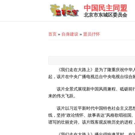
Skip to main content
中国民主同盟
北京市东城区委员会
You are here
首页
»
自身建设
»
盟员抒怀
《我们走在大路上》是为了隆重庆祝中华人
起，该片在中央广播电视总台中央电视台综合频
该片全景式展现新中国风雨兼程、砥砺前
来的伟大飞跃。
该片以习近平新时代中国特色社会主义思
线，坚持“政论情怀、故事表达”风格歌唱祖
谱写的壮丽史诗。该片既客观反映历史的进程
《我们走在大路上》播出得恰逢其时。在