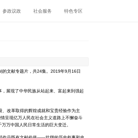
参政议政
社会服务
特色专区
献专题片，共24集。2019年9月16日
事，展现了中华民族从站起来、富起来到强起
设、改革取得的辉煌成就和宝贵经验作为主
倾情呈现亿万人民在社会主义道路上不懈奋斗
千万万中国人民日常生活的巨大变迁。
部作品既有文献价值——壮阔的历史叙事和史