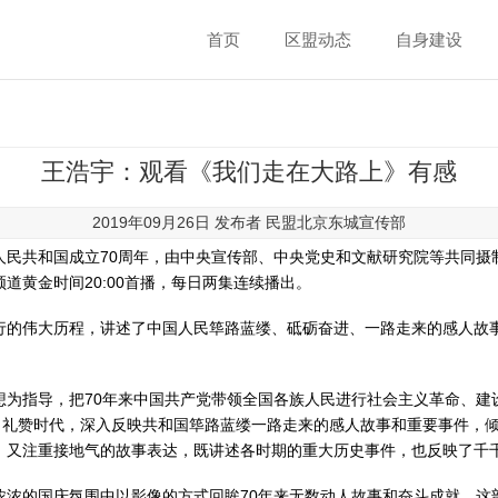
首页
区盟动态
自身建设
王浩宇：观看《我们走在大路上》有感
2019年09月26日 发布者
民盟北京东城宣传部
民共和国成立70周年，由中央宣传部、中央党史和文献研究院等共同摄制的文
道黄金时间20:00首播，每日两集连续播出。
行的伟大历程，讲述了中国人民筚路蓝缕、砥砺奋进、一路走来的感人故
想为指导，把70年来中国共产党带领全国各族人民进行社会主义革命、建
国、礼赞时代，深入反映共和国筚路蓝缕一路走来的感人故事和重要事件，
，又注重接地气的故事表达，既讲述各时期的重大历史事件，也反映了千
浓浓的国庆氛围中以影像的方式回眸70年来无数动人故事和奋斗成就，这