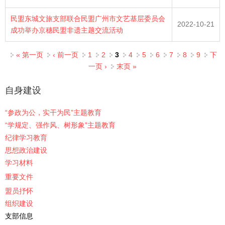
民盟东城文旅支部联合民盟广州市文艺基层委员会
2022-10-21
成功举办京穗民盟非遗主题交流活动
页面
« 第一页
‹ 前一页
1
2
3
4
5
6
7
8
9
下
一页 ›
末页 »
自身建设
“参政为公，实干为民”主题教育
“学规定、强作风、树形象”主题教育
纪律学习教育
思想政治建设
学习材料
重要文件
盟员抒怀
组织建设
支部信息