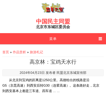
Skip to main content
中国民主同盟
北京市东城区委员会
菜单
You are here
首页
»
作品赏析
»
旅游札记
高京林：宝鸡天水行
2024年04月23日 发布者
民盟北京东城宣传部
从北京到宝鸡的距离是1250公里。高德给出的线路是沿
G5（京昆高速）到西安后转G30（连霍高速）。这条路好走，北京
到西安基本上都是三车道、四车道 ... ...