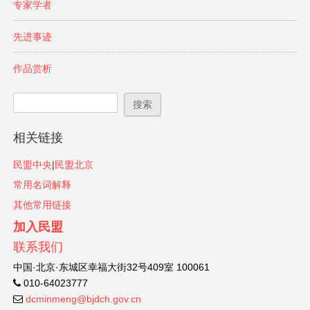
专家学者
先进事迹
作品赏析
搜索表单
搜索
相关链接
民盟中央
|
民盟北京
常用名词解释
其他常用链接
加入民盟
联系我们
中国·北京·东城区幸福大街32号409室 100061
010-64023777
dcminmeng@bjdch.gov.cn