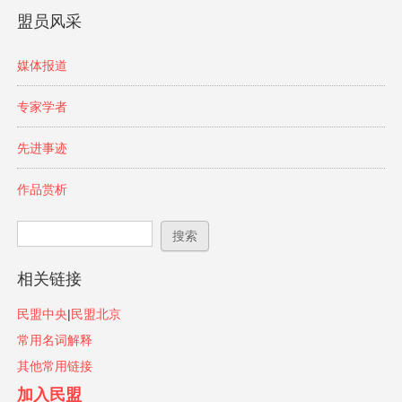
盟员风采
媒体报道
专家学者
先进事迹
作品赏析
搜索表单
搜索
相关链接
民盟中央
|
民盟北京
常用名词解释
其他常用链接
加入民盟