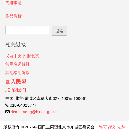
先进事迹
作品赏析
搜索表单
搜索
相关链接
民盟中央
|
民盟北京
常用名词解释
其他常用链接
加入民盟
联系我们
中国·北京·东城区幸福大街32号409室 100061
010-64023777
dcminmeng@bjdch.gov.cn
版权所有 © 2026中国民主同盟北京市东城区委员会
许可协议
法律