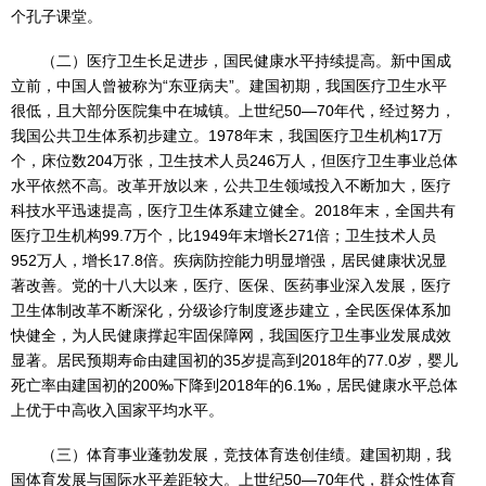
个孔子课堂。
（二）医疗卫生长足进步，国民健康水平持续提高。新中国成
立前，中国人曾被称为“东亚病夫”。建国初期，我国医疗卫生水平
很低，且大部分医院集中在城镇。上世纪50—70年代，经过努力，
我国公共卫生体系初步建立。1978年末，我国医疗卫生机构17万
个，床位数204万张，卫生技术人员246万人，但医疗卫生事业总体
水平依然不高。改革开放以来，公共卫生领域投入不断加大，医疗
科技水平迅速提高，医疗卫生体系建立健全。2018年末，全国共有
医疗卫生机构99.7万个，比1949年末增长271倍；卫生技术人员
952万人，增长17.8倍。疾病防控能力明显增强，居民健康状况显
著改善。党的十八大以来，医疗、医保、医药事业深入发展，医疗
卫生体制改革不断深化，分级诊疗制度逐步建立，全民医保体系加
快健全，为人民健康撑起牢固保障网，我国医疗卫生事业发展成效
显著。居民预期寿命由建国初的35岁提高到2018年的77.0岁，婴儿
死亡率由建国初的200‰下降到2018年的6.1‰，居民健康水平总体
上优于中高收入国家平均水平。
（三）体育事业蓬勃发展，竞技体育迭创佳绩。建国初期，我
国体育发展与国际水平差距较大。上世纪50—70年代，群众性体育