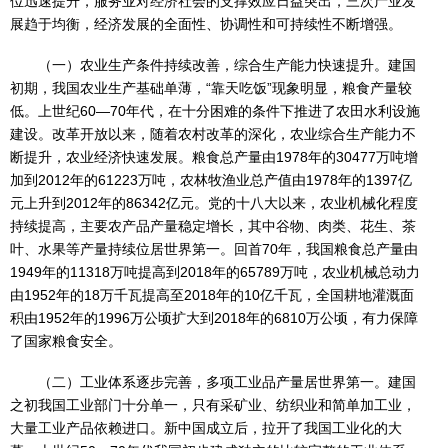
位迅速提升，服务业对经济社会的支撑效应日益突出，三次产业发
展趋于均衡，经济发展的全面性、协调性和可持续性不断增强。
（一）农业生产条件持续改善，综合生产能力快速提升。建国
初期，我国农业生产基础单薄，“靠天吃饭”现象明显，粮食产量较
低。上世纪60—70年代，在十分困难的条件下推进了农田水利设施
建设。改革开放以来，随着农村改革的深化，农业综合生产能力不
断提升，农业经济快速发展。粮食总产量由1978年的30477万吨增
加到2012年的61223万吨，农林牧渔业总产值由1978年的1397亿
元上升到2012年的86342亿元。党的十八大以来，农业机械化程度
持续提高，主要农产品产量稳定增长，其中谷物、肉类、花生、茶
叶、水果等产量持续位居世界第一。回首70年，我国粮食总产量由
1949年的11318万吨提高到2018年的65789万吨，农业机械总动力
由1952年的18万千瓦提高至2018年的10亿千瓦，全国耕地灌溉面
积由1952年的1996万公顷扩大到2018年的6810万公顷，有力保障
了国家粮食安全。
（二）工业体系逐步完善，多项工业品产量居世界第一。建国
之初我国工业部门十分单一，只有采矿业、纺织业和简单加工业，
大量工业产品依赖进口。新中国成立后，拉开了我国工业化的大