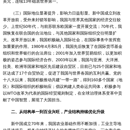
美元，连续13年稳居世界第一。
（三）国际地位显著提升，影响力日益彰显。新中国成立到改
革开放前，受外来封锁等影响，我国与世界其他国家的经济交往较
少。上世纪50年代，与前苏联东欧国家一度开展交流；70年代，我
国恢复在联合国的合法地位，与其他国家和国际组织交往明显扩
大。改革开放以来，我国积极融入国际社会，在国际事务中发挥愈
加重要的作用。1980年4月和5月，我国先后恢复了在国际货币基金
组织和世界银行的合法席位；2001年加入世界贸易组织，以更加积
极的姿态参与国际经济合作。2003年以来，我国与亚洲、大洋洲、
拉美、欧洲等国家和地区先后建设自贸区，目前已与25个国家和地
区达成了17个自贸协定，促进了我国与世界各国的互利共赢。党的
十八大以来，我国积极推动共建“一带一路”，得到160多个国家（地
区）和国际组织的积极响应；倡议构建人类命运共同体，积极参与
以WTO改革为代表的国际经贸规则制定，在全球治理体系变革中贡
献了中国智慧，展现了大国担当。
二、从结构单一到百业兴旺，产业结构持续优化升级
新中国成立70年来，我国农业基础作用不断加强，工业主导地