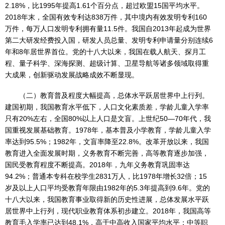
2.18%，比1995年提高1.61个百分点，超过欧盟15国平均水平。
2018年末，全国有效专利达838万件，其中境内有效发明专利160
万件，每万人口发明专利拥有量11.5件。我国自2013年起成为世界
第二大研发经费投入国，研发人员总量、发明专利申请量分别连续6
年和8年居世界首位。党的十八大以来，我国在载人航天、探月工
程、量子科学、深海探测、超级计算、卫星导航等诸多领域取得重
大成果，创新驱动发展战略成效不断显现。
（二）教育普及程度大幅提高，总体水平跃居世界中上行列。
建国初期，我国教育水平低下，人口文化素质差，学龄儿童入学率
只有20%左右，全国80%以上人口是文盲。上世纪50—70年代，我
国重视发展基础教育。1978年，基本普及小学教育，学龄儿童入学
率达到95.5%；1982年，文盲率降至22.8%。改革开放以来，我国
教育进入全面发展时期，义务教育不断完善，高等教育逐步加强，
国民受教育程度不断提高。2018年，九年义务教育巩固率达
94.2%；普通本专科在校学生2831万人，比1978年增长32倍；15
岁及以上人口平均受教育年限由1982年的5.3年提高到9.6年。党的
十八大以来，我国教育事业取得新的历史性进展，总体发展水平跃
居世界中上行列，现代职业教育体系初步建立。2018年，我国高等
教育毛入学率已达到48.1%，高于中高收入国家平均水平；中等职