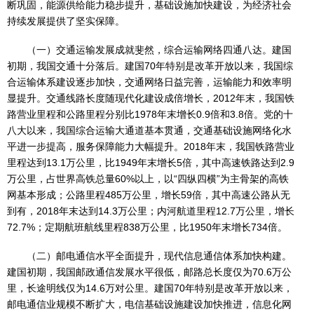
断巩固，能源供给能力稳步提升，基础设施加快建设，为经济社会
持续发展提供了坚实保障。
（一）交通运输发展成就斐然，综合运输网络四通八达。建国
初期，我国交通十分落后。建国70年特别是改革开放以来，我国综
合运输体系建设逐步加快，交通网络日益完善，运输能力和效率明
显提升。交通线路长度随现代化建设成倍增长，2012年末，我国铁
路营业里程和公路里程分别比1978年末增长0.9倍和3.8倍。党的十
八大以来，我国综合运输大通道基本贯通，交通基础设施网络化水
平进一步提高，服务保障能力大幅提升。2018年末，我国铁路营业
里程达到13.1万公里，比1949年末增长5倍，其中高速铁路达到2.9
万公里，占世界高铁总量60%以上，以“四纵四横”为主骨架的高铁
网基本形成；公路里程485万公里，增长59倍，其中高速公路从无
到有，2018年末达到14.3万公里；内河航道里程12.7万公里，增长
72.7%；定期航班航线里程838万公里，比1950年末增长734倍。
（二）邮电通信水平全面提升，现代信息通信体系加快构建。
建国初期，我国邮政通信发展水平很低，邮路总长度仅为70.6万公
里，长途明线仅为14.6万对公里。建国70年特别是改革开放以来，
邮电通信业规模不断扩大，电信基础设施建设加快推进，信息化网