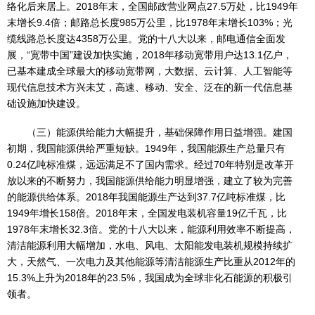
络化后来居上。2018年末，全国邮政营业网点27.5万处，比1949年
末增长9.4倍；邮路总长度985万公里，比1978年末增长103%；光
缆线路总长度达4358万公里。党的十八大以来，邮电通信全面发
展，“宽带中国”建设加快实施，2018年移动宽带用户达13.1亿户，
已基本建成全球最大的移动宽带网，大数据、云计算、人工智能等
现代信息技术方兴未艾，高速、移动、安全、泛在的新一代信息基
础设施加快建设。
（三）能源供给能力大幅提升，基础保障作用日益增强。建国
初期，我国能源供给严重短缺。1949年，我国能源生产总量只有
0.24亿吨标准煤，远远满足不了国内需求。经过70年特别是改革开
放以来的不断努力，我国能源供给能力明显增强，建立了较为完善
的能源供给体系。2018年我国能源生产达到37.7亿吨标准煤，比
1949年增长158倍。2018年末，全国发电装机容量19亿千瓦，比
1978年末增长32.3倍。党的十八大以来，能源利用效率不断提高，
清洁能源利用大幅增加，水电、风电、太阳能发电装机规模持续扩
大，天然气、一次电力及其他能源等清洁能源生产比重从2012年的
15.3%上升为2018年的23.5%，我国成为全球非化石能源的积极引
领者。