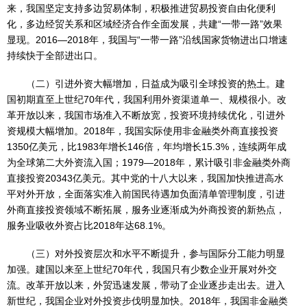
来，我国坚定支持多边贸易体制，积极推进贸易投资自由化便利
化，多边经贸关系和区域经济合作全面发展，共建“一带一路”效果
显现。2016—2018年，我国与“一带一路”沿线国家货物进出口增速
持续快于全部进出口。
（二）引进外资大幅增加，日益成为吸引全球投资的热土。建
国初期直至上世纪70年代，我国利用外资渠道单一、规模很小。改
革开放以来，我国市场准入不断放宽，投资环境持续优化，引进外
资规模大幅增加。2018年，我国实际使用非金融类外商直接投资
1350亿美元，比1983年增长146倍，年均增长15.3%，连续两年成
为全球第二大外资流入国；1979—2018年，累计吸引非金融类外商
直接投资20343亿美元。其中党的十八大以来，我国加快推进高水
平对外开放，全面落实准入前国民待遇加负面清单管理制度，引进
外商直接投资领域不断拓展，服务业逐渐成为外商投资的新热点，
服务业吸收外资占比2018年达68.1%。
（三）对外投资层次和水平不断提升，参与国际分工能力明显
加强。建国以来至上世纪70年代，我国只有少数企业开展对外交
流。改革开放以来，外贸迅速发展，带动了企业逐步走出去。进入
新世纪，我国企业对外投资步伐明显加快。2018年，我国非金融类