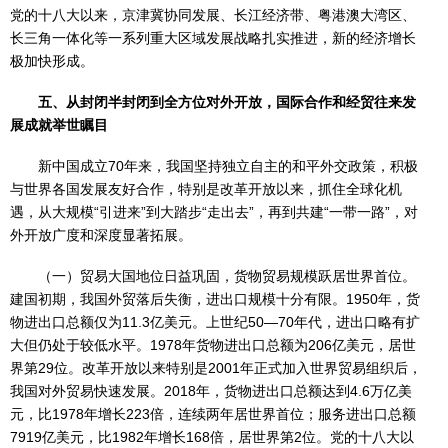
党的十八大以来，京津冀协同发展、长江经济带、粤港澳大湾区、
长三角一体化等一系列重大区域发展战略扎实推进，新的经济增长
极加快形成。
五、从封闭半封闭到全方位对外开放，国际合作和经贸往来发
展成就举世瞩目
新中国成立70年来，我国坚持独立自主的和平外交政策，积极
与世界各国发展友好合作，特别是改革开放以来，抓住全球化机
遇，从大规模“引进来”到大踏步“走出去”，再到共建“一带一路”，对
外开放广度和深度显著拓展。
（一）贸易大国地位日益巩固，货物贸易规模跃居世界首位。
建国初期，我国外贸落后失衡，进出口规模十分有限。1950年，货
物进出口总额仅为11.3亿美元。上世纪50—70年代，进出口略有扩
大但仍处于较低水平。1978年货物进出口总额为206亿美元，居世
界第29位。改革开放以来特别是2001年正式加入世界贸易组织后，
我国对外贸易快速发展。2018年，货物进出口总额达到4.6万亿美
元，比1978年增长223倍，连续两年居世界首位；服务进出口总额
7919亿美元，比1982年增长168倍，居世界第2位。党的十八大以