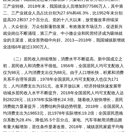
三产业转移。2018年末，我国就业人员增加到77586万人，其中第
二、三产业就业人员占比分别为27.6%和46.3%，比1952年末分别
提高20.2和37.2个百分点。党的十八大以来，放管服改革持续深
入，大众创业、万众创新蓬勃发展，有效激发市场活力，促进新兴
就业岗位不断涌现，第三产业、中小微企业和民营经济成为吸纳就
业的主渠道，就业形势稳中向好。2013—2018年，我国城镇新增就
业连续6年超过1300万人。
（二）居民收入持续增加，消费水平不断提高。新中国成立之
初，居民收入和消费水平很低。1956年，全国居民人均可支配收入
仅为98元，人均消费支出仅为88元。由于人口增长快，积累和消费
关系不合理等原因，1978年全国居民人均可支配收入也仅为171
元，人均消费支出为151元。改革开放以来，经济持续快速发展带
动城乡居民收入水平不断提升。2018年全国居民人均可支配收入达
到28228元，比1978年实际增长24.3倍。随着收入较快增长，居民
消费能力显著提升，消费结构升级趋势明显。2018年，全国居民人
均消费支出为19853元，比1978年实际增长19.2倍；全国居民恩格
尔系数为28.4%，降低35.5个百分点。家电、汽车等耐用消费品拥
有量大幅增加，居住条件显著改善。2018年，城镇居民家庭平均每