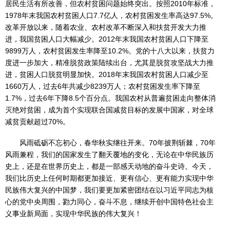
居民生活有所改善，但农村贫困问题始终突出。按照2010年标准，
1978年末我国农村贫困人口7.7亿人，农村贫困发生率高达97.5%。
改革开放以来，随着农业、农村改革不断深入和扶贫开发大力推
进，我国贫困人口大幅减少。2012年末我国农村贫困人口下降至
9899万人，农村贫困发生率降至10.2%。党的十八大以来，扶贫力
度进一步加大，精准脱贫政策陆续出台，尤其是脱贫攻坚战大力推
进，贫困人口脱贫明显加快。2018年末我国农村贫困人口减少至
1660万人，过去6年共减少8239万人；农村贫困发生率下降至
1.7%，过去6年下降8.5个百分点。我国农村从普遍贫困走向整体消
灭绝对贫困，成为首个实现联合国减贫目标的发展中国家，对全球
减贫贡献超过70%。
风雨砥砺不忘初心，春华秋实继往开来。70年披荆斩棘，70年
风雨兼程，我们的国家发生了翻天覆地的变化，无论在中华民族历
史上，还是在世界历史上，都是一部感天动地的奋斗史诗。今天，
我们比历史上任何时期都更加接近、更有信心、更有能力实现中华
民族伟大复兴的中国梦，我们要更加紧密团结在以习近平同志为核
心的党中央周围，勠力同心，奋斗不息，继续开创中国特色社会主
义事业新局面，实现中华民族的伟大复兴！