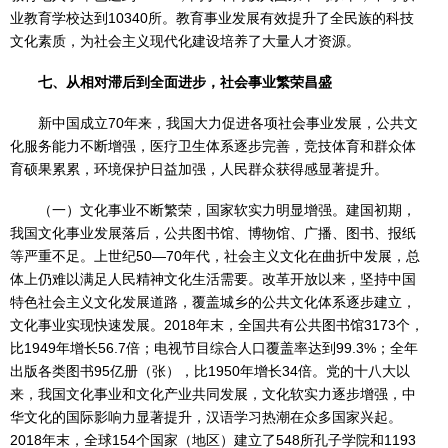
业教育学校达到10340所。教育事业发展有效提升了全民族的科技
文化素质，为社会主义现代化建设培养了大量人才资源。
七、从相对滞后到全面进步，社会事业繁荣昌盛
新中国成立70年来，我国大力促进各项社会事业发展，公共文
化服务能力不断增强，医疗卫生体系逐步完善，竞技体育和群众体
育硕果累累，环境保护日益加强，人民群众获得感显著提升。
（一）文化事业不断繁荣，国家软实力明显增强。建国初期，
我国文化事业发展落后，公共图书馆、博物馆、广播、图书、报纸
等严重不足。上世纪50—70年代，社会主义文化在曲折中发展，总
体上仍难以满足人民精神文化生活需要。改革开放以来，坚持中国
特色社会主义文化发展道路，覆盖城乡的公共文化体系逐步建立，
文化事业实现快速发展。2018年末，全国共有公共图书馆3173个，
比1949年增长56.7倍；电视节目综合人口覆盖率达到99.3%；全年
出版各类图书95亿册（张），比1950年增长34倍。党的十八大以
来，我国文化事业和文化产业共同发展，文化软实力逐步增强，中
华文化的国际影响力显著提升，汉语学习热潮在众多国家兴起。
2018年末，全球154个国家（地区）建立了548所孔子学院和1193