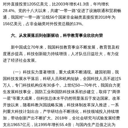
对外直接投资1205亿美元，比2003年增长41.3倍，年均增长
28.4%。党的十八大以来，共建“一带一路”促进了设施联通和贸易畅
通，我国对“一带一路”沿线56个国家非金融类直接投资2018年为
156亿美元，占非金融类对外投资总额的13%。
六、从发展落后到创新驱动，科学教育事业欣欣向荣
新中国成立70年来，我国科技教育事业不断发展，教育普及程
度逐步提高，科技创新能力持续增强，人才队伍日益壮大，有力促
进了经济社会发展。
（一）科技实力显著增强，重大成果不断涌现。建国初期，我
国科技发展水平落后，科研人员和机构短缺，全国科技人员不超过5
万人，专门科技机构仅有30多个。上世纪50—70年代，我国自力更
生发展科技事业，国防工业和国防科技体系初步建立，取得了“两弹
一星”等重大成果，但科技总体水平仍然明显落后于发达国家。改革
开放以来，随着科教兴国战略实施，科技体制改革深入推进，一系
列重大科技计划出台，产学研结合不断强化，科技领域投入持续增
加，带动创新产出不断扩大。2018年，全社会研究与试验发展经费
支出19657亿元，比1995年增长55.4倍；与国内生产总值之比为