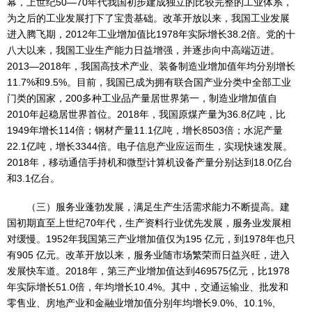
幕，上世纪50—70年代我国初步建成独立的比较完整的工业体系，
为之后的工业发展打下了宝贵基础。改革开放以来，我国工业发展
进入腾飞期，2012年工业增加值比1978年实际增长38.2倍。党的十
八大以来，我国工业生产能力日益增强，并逐步向中高端迈进。
2013—2018年，我国高技术产业、装备制造业增加值年均分别增长
11.7%和9.5%。目前，我国已成为拥有联合国产业分类中全部工业
门类的国家，200多种工业品产量居世界第一，制造业增加值自
2010年起稳居世界首位。2018年，我国原煤产量为36.8亿吨，比
1949年增长114倍；钢材产量11.1亿吨，增长8503倍；水泥产量
22.1亿吨，增长3344倍。电子信息产业应运而生，实现快速发展。
2018年，移动通信手持机和微型计算机设备产量分别达到18.0亿台
和3.1亿台。
（三）服务业蓬勃发展，满足生产生活需求能力不断提高。建
国初期直至上世纪70年代，生产资料行业优先发展，服务业发展相
对缓慢。1952年我国第三产业增加值仅为195 亿元，到1978年也只
有905 亿元。改革开放以来，服务业随市场繁荣而日益兴旺，进入
发展快车道。2018年，第三产业增加值达到469575亿元，比1978
年实际增长51.0倍，年均增长10.4%。其中，交通运输业、批发和
零售业、房地产业和金融业增加值分别年均增长9.0%、10.1%、