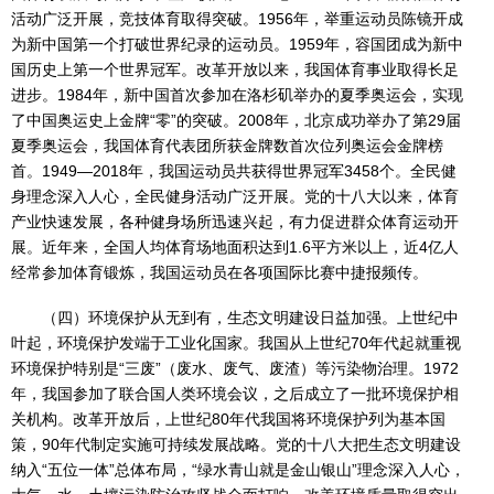
活动广泛开展，竞技体育取得突破。1956年，举重运动员陈镜开成
为新中国第一个打破世界纪录的运动员。1959年，容国团成为新中
国历史上第一个世界冠军。改革开放以来，我国体育事业取得长足
进步。1984年，新中国首次参加在洛杉矶举办的夏季奥运会，实现
了中国奥运史上金牌“零”的突破。2008年，北京成功举办了第29届
夏季奥运会，我国体育代表团所获金牌数首次位列奥运会金牌榜
首。1949—2018年，我国运动员共获得世界冠军3458个。全民健
身理念深入人心，全民健身活动广泛开展。党的十八大以来，体育
产业快速发展，各种健身场所迅速兴起，有力促进群众体育运动开
展。近年来，全国人均体育场地面积达到1.6平方米以上，近4亿人
经常参加体育锻炼，我国运动员在各项国际比赛中捷报频传。
（四）环境保护从无到有，生态文明建设日益加强。上世纪中
叶起，环境保护发端于工业化国家。我国从上世纪70年代起就重视
环境保护特别是“三废”（废水、废气、废渣）等污染物治理。1972
年，我国参加了联合国人类环境会议，之后成立了一批环境保护相
关机构。改革开放后，上世纪80年代我国将环境保护列为基本国
策，90年代制定实施可持续发展战略。党的十八大把生态文明建设
纳入“五位一体”总体布局，“绿水青山就是金山银山”理念深入人心，