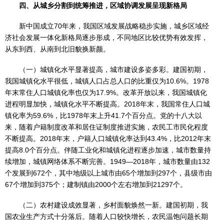
四、从城乡分割到统筹推进，区域协调发展呈现新格局
新中国成立70年来，我国区域发展战略稳步实施，城乡区域经
济社会发展一体化新格局逐步形成，不同地区比较优势有效发挥，
从东到西、从南到北旧貌换新颜。
（一）城镇化水平显著提高，城市建设多姿多彩。建国初期，
我国城镇化水平很低，城镇人口占总人口的比重仅为10.6%。1978
年末常住人口城镇化率也仅为17.9%。改革开放以来，我国城镇化
进程明显加快，城镇化水平不断提高。2018年末，我国常住人口城
镇化率为59.6%，比1978年末上升41.7个百分点。党的十八大以
来，随着户籍制度改革和居住证制度推进实施，农民工市民化程度
不断提高。2018年末，户籍人口城镇化率达到43.4%，比2012年末
提高8.0个百分点。伴随工业化和城镇化进程逐步加速，城市数量持
续增加，城镇网络体系不断完善。1949—2018年，城市数量由132
个发展到672个，其中地级以上城市由65个增加到297个，县级市由
67个增加到375个；建制镇由2000个左右增加到21297个。
（二）农村建设成效显著，乡村面貌焕然一新。建国初期，我
国农业生产方式十分落后。随着人口较快增长，农民温饱问题长期