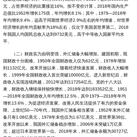
元，占世界经济的比重接近16%。按不变价计算，2018年国内生产
总值比1952年增长175倍，年均增长8.1%；其中，1979—2018年
年均增长9.4%，远高于同期世界经济2.9%左右的年均增速，对世界
经济增长的年均贡献率为18%左右，仅次于美国居世界第二。2018
年我国人均国民总收入达到9732美元，高于中等收入国家平均水
平。
（二）财政实力由弱变强，外汇储备大幅增加。建国初期，我
国财政十分困难。1950年全国财政收入仅为62亿元，1978年增加
到1132亿元。改革开放以来，随着经济快速发展，财政收入大幅增
长，1999年全国财政收入首次突破10000亿元。进入新世纪后，财
政收入实现连续跨越，2012年达到117254亿元。党的十八大以
来，财政收入继续保持较快增长，2018年达到183352亿元。1951
—2018年全国财政收入年均增长12.5%，其中1979—2018年年均
增长13.6%，为促进经济发展、改善人民生活提供了有力的资金保
障。上世纪50—70年代，我国外汇储备相当紧张，1952年末外汇储
备只有1.08亿美元，1978年末也仅为1.67亿美元，居世界第38位。
改革开放以来，我国外汇储备稳步增加，2006年末突破1万亿美
元，超过日本居世界第一位。2018年末，外汇储备余额为30727亿