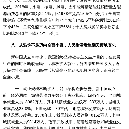
大气、水、土壤污染防治攻坚战全面打响，改善环境质量取得突出
成效。2018年，水电、核电、风电、太阳能等清洁能源消费量占能
源消费总量的比重为22.1%，比1978年提高15.5个百分点；全国首
批实施《环境空气质量标准》的74个城市PM2.5平均浓度比2013年
下降42%，二氧化硫平均浓度下降68%；十大流域劣Ⅴ类水质断面
比例比2013年下降2.1个百分点。
八、从温饱不足迈向全面小康，人民生活发生翻天覆地变化
新中国成立70年来，我国始终坚持社会主义生产目的，在发展
生产的同时不断改善民生，积极扩大就业，努力增加居民收入，逐
步提供社会保障，人民生活从温饱不足到实现总体小康，正在迈向
全面小康。
（一）就业规模不断扩大，就业结构逐步改善。新中国成立
前，经济凋敝，城镇劳动力多数处于失业状态。1949年末，全国城
乡就业人员18082万人，其中城镇就业人员仅有1533万人，城镇失
业率高达23.6%。上世纪50—70年代，通过积极发展经济，我国就
业状况逐步改善。1978年末，我国就业人员达到40152万人，其中
城镇就业人员9514万人。改革开放以来，随着经济发展和就业优先
政策实施，我国就业总量大幅增加，大量农村富余劳动力向第二、