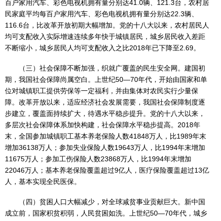
百户家用汽车、彩色电视机拥有量分别达41.0辆、121.3台，农村居
民家庭平均每百户家用汽车、彩色电视机拥有量分别达22.3辆、
116.6台，比改革开放初期大幅增加。党的十八大以来，农村居民人
均可支配收入实际增速连续多年快于城镇居民，城乡居民收入差距
不断缩小，城乡居民人均可支配收入之比2018年已下降至2.69。
（三）社会保障不断加强，织就广覆盖的民生安全网。建国初
期，我国社会保障尚属空白。上世纪50—70年代，开始由国家和单
位对城镇职工提供劳保等一定福利，并由集体对农民实行少量保
障。改革开放以来，适应经济社会发展需要，我国社会保障制度逐
步建立，覆盖面持续扩大，待遇水平稳步提升。党的十八大以来，
多层次社会保障体系加快构建，社会保障水平稳步提高。2018年
末，全国参加城镇职工基本养老保险人数41848万人，比1989年末
增加36138万人；参加失业保险人数19643万人，比1994年末增加
11675万人；参加工伤保险人数23868万人，比1994年末增加
22046万人；基本养老保险覆盖超过9亿人，医疗保险覆盖超过13亿
人，基本实现全民医保。
（四）贫困人口大幅减少，对全球减贫事业贡献巨大。新中国
成立前，国家积贫积弱，人民贫困如洗。上世纪50—70年代，城乡