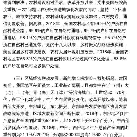
未得到解决，农村建设相对滞后。改革开放以来，党中央国务院高
度重视“三农”问题，在积极推进城镇化发展的同时，坚持工业反哺
农业、城市支持农村，农村基础设施建设持续加强，农村交通、通
信明显改善。据测算，2018年，全国农村地区有99.9%的户所在自
然村通公路，99.9%的户所在自然村通电，99.7%的户所在自然村
通电话，98.1%的户所在自然村能接收有线电视信号，95.7%的户
所在自然村已通宽带。党的十八大以来，乡村振兴战略稳步实施，
美丽宜居乡村加快建设，农村人居环境明显改善。2018年，全国农
村地区有65.3%的户所在自然村饮用水经过集中净化处理，83.6%
的户所在自然村垃圾集中处理。
（三）区域经济联动发展，新的增长极增长带蓄势崛起。建国
初期，我国地区差距很大，工业基础薄弱，且都集中在“广（州）大
（连）上（海）青（岛）天（津）”等沿海城市。上世纪50—70年
代，在工业化建设中，生产力布局逐步变化。改革开放以来，随着
西部大开发、中部崛起、东北振兴、东部率先发展等地区协调发展
战略统筹推进，区域发展新空间不断拓展。2018年，东部地区[1]生
产总值占全国的比重为52.6%，比1978年上升9.0个百分点。中西部
后发优势不断显现。2018年，中部、西部地区生产总值占全国的比
重分别为21.1%和20.1%，分别比2000年提高1.9和2.7个百分点。