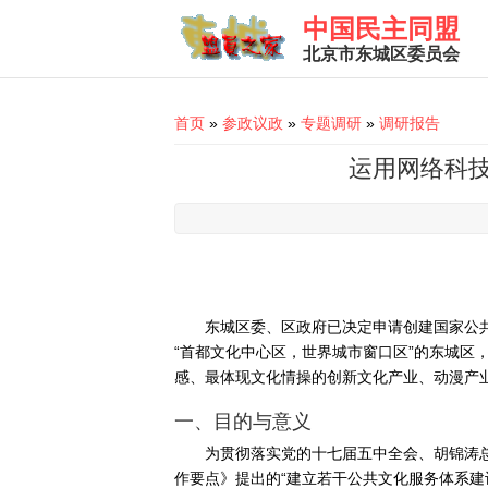
Skip to main content
中国民主同盟
北京市东城区委员会
You are here
首页
»
参政议政
»
专题调研
»
调研报告
运用网络科
东城区委、区政府已决定申请创建国家公
“首都文化中心区，世界城市窗口区”的东城
感、最体现文化情操的创新文化产业、动漫产
一、目的与意义
为贯彻落实党的十七届五中全会、胡锦涛总
作要点》提出的“建立若干公共文化服务体系建