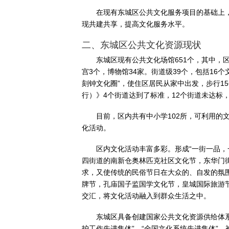
在现有东城区公共文化服务项目的基础上
现共建共享，提高文化服务水平。
二、东城区公共文化资源现状
东城区现有公共文化场馆651个，其中，
宫3个，博物馆34家。街道级39个，包括16
刻钟文化圈”，使住区居民从家中出发，步行1
行）》4个街道达到了标准，12个街道未达标，
目前，区内共有中小学102所，可利用的文
化活动。
区内文化活动丰富多彩。形成“一街一品，
四街道的南新仓奥林匹克社区文化节，东华门
求，又使传统的民俗节日在大众的、自发的氛
牌节，孔庙国子监国学文化节，皇城国际旅游
交汇，将文化活动融入到群众生活之中。
东城区具备创建国家公共文化资源供给体系
护工作先进集体”，“全国文化系统先进集体”，