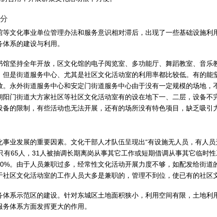
分
馆等文化事业单位管理办法和服务意识相对滞后，出现了一些基础设施利
务体系的建设与利用。
书馆坚持全年开放，区文化馆的电子阅览室、多功能厅、舞蹈教室、音乐
。但是街道服务中心、尤其是社区文化活动室的利用率都比较低。有的能
放。永外街道服务中心和安定门街道服务中心由于没有一定规模的场地，
朝阳门街道大方家社区等社区文化活动室有的设在地下一、二层，设备不
设备的限制，有些活动也无法开展，还有的场所没有特色项目，缺乏吸引
事业发展的重要因素。文化干部人才队伍呈现出“有设施无人员，有人员无
只有65人，31人被抽调长期离岗从事其它工作或短期借调从事其它临时性工
50%。由于人员兼职过多，经常性文化活动开展力度不够，如配发给街道
于社区文化活动室的工作人员大多是兼职的，管理不到位，使已有的社区
务体系示范区的建设。针对东城区土地面积狭小，利用空间有限，土地利
服务体系方面发挥更大的作用。