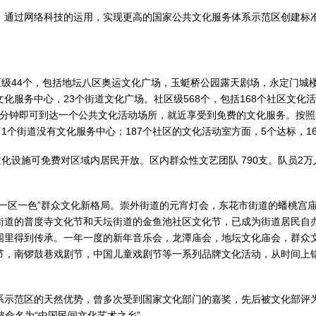
，通过网络科技的运用，实现更高的国家公共文化服务体系示范区创建标
区级44个，包括地坛八区奥运文化广场，玉蜓桥公园露天剧场，永定门城
个文化服务中心，23个街道文化广场。社区级568个，包括168个社区文化
5分钟即可到达一个公共文化活动场所，就近享受到免费的文化服务。按
1个街道没有文化服务中心；187个社区的文化活动室方面，5个达标，1
化设施可免费对区域内居民开放。区内群众性文艺团队 790支。队员2万
一区一色”群众文化新格局。崇外街道的元宵灯会，东花市街道的蟠桃宫庙
街道的普度寺文化节和天坛街道的金鱼池社区文化节，已成为街道居民自
围里得到传承。一年一度的新年音乐会，龙潭庙会，地坛文化庙会，群众
节，南锣鼓巷戏剧节，中国儿童戏剧节等一系列品牌文化活动，从时间上
示范区的天然优势，曾多次受到国家文化部门的嘉奖，先后被文化部评为
被命名为“中国民间文化艺术之乡”。