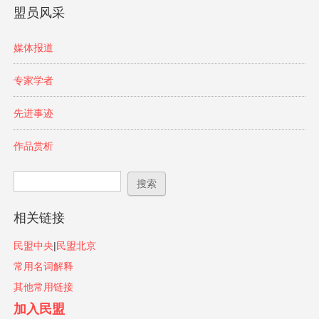
盟员风采
媒体报道
专家学者
先进事迹
作品赏析
搜索表单
搜索
相关链接
民盟中央
|
民盟北京
常用名词解释
其他常用链接
加入民盟