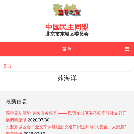
Skip to main content
中国民主同盟
北京市东城区委员会
菜单
You are here
首页
苏海洋
最新信息
深耕界别优势 夯实盟务根基 —— 民盟东城区委莅临高教社支部开
展调研座谈
2026/07/30
民盟东城区委工业支部课题组赴交道口街道开展“大安全、大应急”
专题调研
2026/07/30