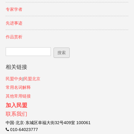
专家学者
先进事迹
作品赏析
搜索表单
搜索
相关链接
民盟中央
|
民盟北京
常用名词解释
其他常用链接
加入民盟
联系我们
中国·北京·东城区幸福大街32号409室 100061
010-64023777