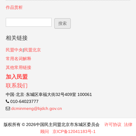
作品赏析
搜索表单
搜索
相关链接
民盟中央
|
民盟北京
常用名词解释
其他常用链接
加入民盟
联系我们
中国·北京·东城区幸福大街32号409室 100061
010-64023777
dcminmeng@bjdch.gov.cn
版权所有 © 2026中国民主同盟北京市东城区委员会
许可协议
法律
顾问
京ICP备12041183号-1