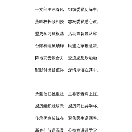
一支部里沐春风，组织委员历练中。
燕晖校长倾相授，志杨委员悉心教。
盟史学习筑根基，活动筹备显从容，
台账梳理虽琐碎，民盟之家暖意浓。
阵地完善聚合力，交流思想乐融融，
默默付出皆值得，深情厚谊在其中。
承蒙信任挑重担，主委职责肩上扛。
感恩组织栽培意，感恩同仁共举杯。
传承优良传统在，聚焦民生谱画卷。
新春佳节送温暖，公益宣讲进学堂，