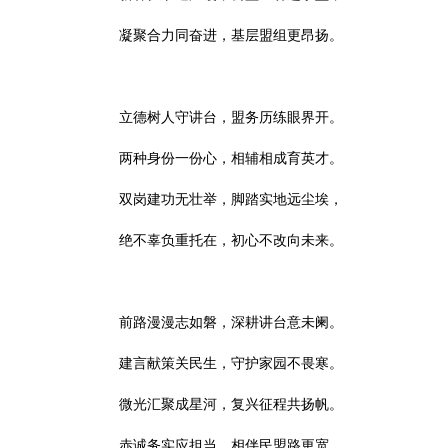
凝聚合力同奋进，基层盟组更昂扬。
立德树人守讲台，盟务历练眼界开。
两种身份一份心，相辅相成育英才。
双岗建功无壮举，脚踏实地远尘埃，
绝不辜负重托在，初心不改向未来。
前路漫漫志如磐，深耕讲台意未阑。
建言献策关民生，守护家园不畏寒。
微光汇聚成星河，复兴征程共扬帆。
赤诚务实应担当，相伴民盟路更宽。