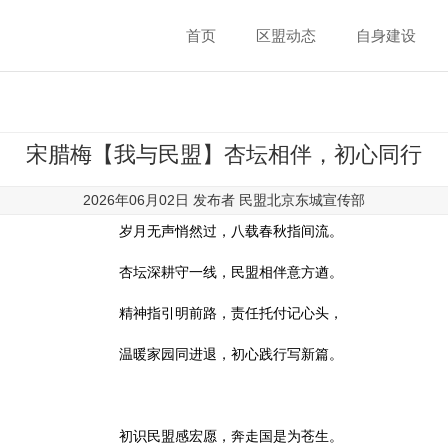
首页
区盟动态
自身建设
宋腊梅【我与民盟】杏坛相伴，初心同行
2026年06月02日 发布者
民盟北京东城宣传部
岁月无声悄然过，八载春秋指间流。
杏坛深耕守一线，民盟相伴意方遒。
精神指引明前路，责任托付记心头，
温暖家园同进退，初心践行写新篇。
初识民盟感宏愿，奔走国是为苍生。