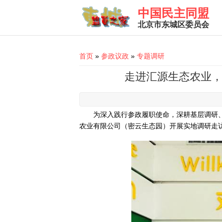
Skip to main content
中国民主同盟
北京市东城区委员会
You are here
首页
»
参政议政
»
专题调研
走进汇源生态农业，
为深入践行参政履职使命，深耕基层调研、
农业有限公司（密云生态园）开展实地调研走