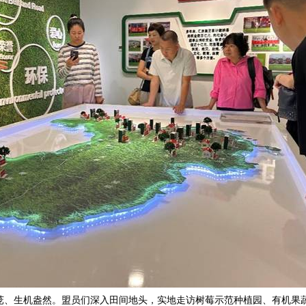
茏、生机盎然。盟员们深入田间地头，实地走访树莓示范种植园、有机果