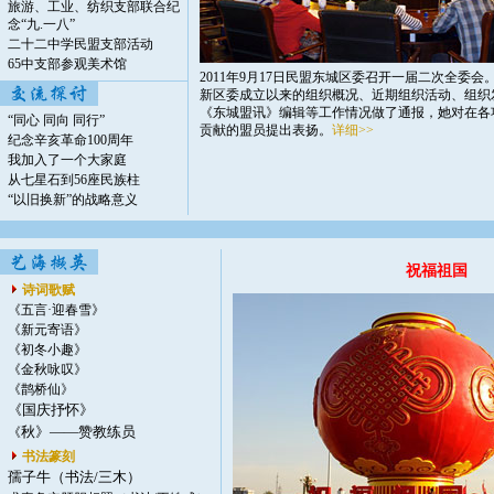
旅游、工业、纺织支部联合纪
念“九.一八”
二十二中学民盟支部活动
65中支部参观美术馆
2011年9月17日民盟东城区委召开一届二次全委
新区委成立以来的组织概况、近期组织活动、组织
《东城盟讯》编辑等工作情况做了通报，她对在各
“同心 同向 同行”
贡献的盟员提出表扬。
详细>>
纪念辛亥革命100周年
我加入了一个大家庭
从七星石到56座民族柱
“以旧换新”的战略意义
祝福祖国
诗词歌赋
《五言·迎春雪》
《新元寄语》
《初冬小趣》
《金秋咏叹》
《鹊桥仙》
《国庆抒怀》
秋》——赞教练员
《
书法篆刻
孺子牛（书法/三木）