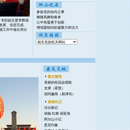
参政党的份内之事
柳随风舞助春来
会。专职副主委李辉就
心中有盟勇于创新
发展、信息完成、
增强盟组织的凝聚力和活力
项工作中做出突出
散文随笔
美丽的桂冠会唱歌
支撑（霍慧）
胡同趣闻（易溥筠）
旅游札记
访台散记
胡杨 红柳 居延海
阿尔山小记
悉尼印象