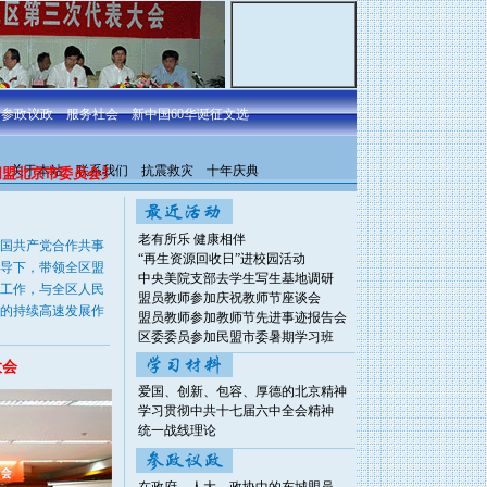
参政议政
服务社会
新中国60华诞征文选
关于本站
联系我们
抗震救灾
十年庆典
盟北京市委员会关于开展“北京精神与盟员责任”主题征文活动的通知
老有所乐 健康相伴
国共产党合作共事
“再生资源回收日”进校园活动
导下，带领全区盟
中央美院支部去学生写生基地调研
工作，与全区人民
盟员教师参加庆祝教师节座谈会
的持续高速发展作
盟员教师参加教师节先进事迹报告会
区委委员参加民盟市委暑期学习班
大会
爱国、创新、包容、厚德的北京精神
学习贯彻中共十七届六中全会精神
统一战线理论