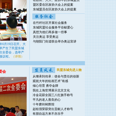
在政府、人大、政协中的东城盟员
盟区委在区政协大会上的提案
东城盟员在区政协大会上的提案
在竹杆社区开展社会服务
东城民盟社会服务平谷献爱心
真想为他们再多做一些事
关注奥运 享受奥运
与朝阳门街道联合举办奥运宣讲
年6月19日召开。大
举产生了民盟东城
次全委会，选举产
项议程。
（详情）
民盟东城先进人物
委会
从继承到传承：使命与责任的创新
观祝大年的绘画艺术”有感
倾心培育 勇夺金牌
我在上海世博展示北京文化
冷金花获全国三八红旗手称号
平凡的老人善良的心
十年磨剑铸辉煌
赵桂强荣获突出贡献人才称号
有朋自远方来不亦乐乎