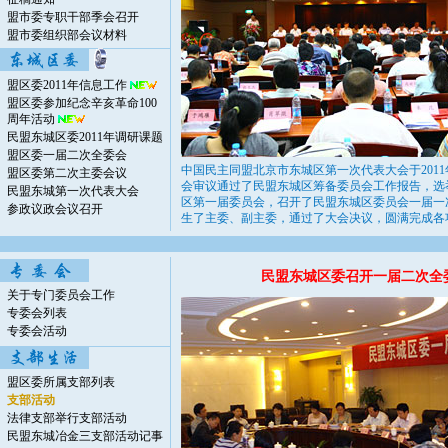
盟市委专职干部季会召开
盟市委组织部会议材料
盟区委2011年信息工作
盟区委参加纪念辛亥革命100
周年活动
民盟东城区委2011年调研课题
盟区委一届二次全委会
中国民主同盟北京市东城区第一次代表大会于2011
盟区委第二次主委会议
会审议通过了民盟东城区筹备委员会工作报告，选
民盟东城第一次代表大会
区第一届委员会，召开了民盟东城区委员会一届一
参政议政会议召开
生了主委、副主委，通过了大会决议，圆满完成各
民盟东城区委召开一届二次全
关于专门委员会工作
专委会列表
专委会活动
盟区委所属支部列表
支部活动
法律支部举行支部活动
民盟东城冶金三支部活动记事